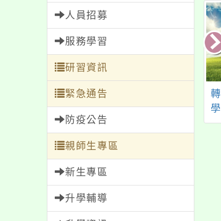
人員招募
服務學習
研習資訊
知教育部委請國立
緊急通告
「2026桃園地景藝術
大學辦理114年度
節文化資產推廣計
防疫公告
校園霸凌輔導人員
畫」新住民石滬教育
題
工作坊(北部場)」
推廣培力工作坊
論
親師生專區
案，歡迎報名參
加。
新生專區
升學輔導