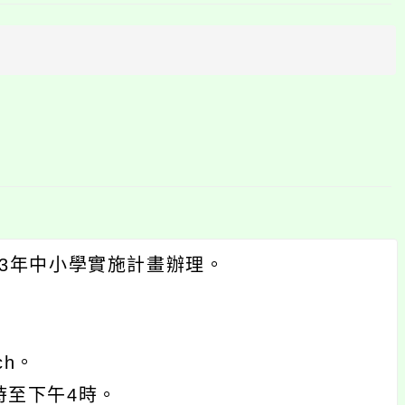
上
方
區
塊
3年中小學實施計畫辦理。
ch。
1時至下午4時。