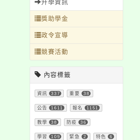
升學資訊
獎助學金
政令宣導
競賽活動
內容標籤
資訊
337
重要
38
公告
1611
報名
1151
教學
38
防疫
36
學習
109
緊急
2
特色
6