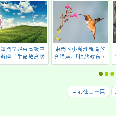
轉知國立羅東高級中
東門國小辦理親職教
學辦理「生命教育議
育講座-「情緒教育，
深化研習(校園議題
從家庭做起」，歡迎
壇與生命塔羅)」一
本校教師、家長及社
案，歡迎教師報名參
區人士參加。
加。
←
前往上一頁