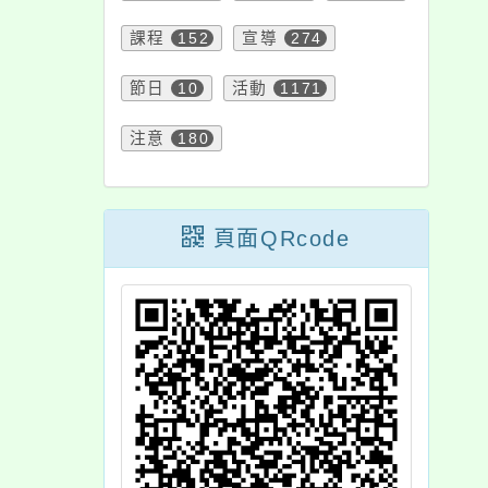
課程
152
宣導
274
節日
10
活動
1171
注意
180
頁面QRcode