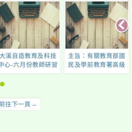
大溪自造教育及科技
主旨：有關教育部國
中心-六月份教師研習
民及學前教育署高級
中等學校轉型正義資
源中心辦理114年度全
國教師培力課程「阿
里山鄒族史蹟踏查初
前往下一頁
→
階課程」研習計畫一
案，鼓勵貴校踴躍參
與，請查照。