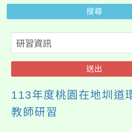
轉知中國文化大學推廣
代理(課)教師甄選結果(
搜尋
轉知苗栗縣政府辦理11
《TA101》溝通分析
桃園市115學年度學生
縣市「校園短影音徵選
程，歡迎學生輔導中心
「桃園市補助參觀特色
要點
門員」簡章及活動海報
心理、諮商輔導、社會
115年度「教育部表揚
展演活動實施計畫」
踴躍報名參加。
系所師生報名參加。
送出
義教育推展貢獻獎」
113年度桃園在地圳道
教師研習