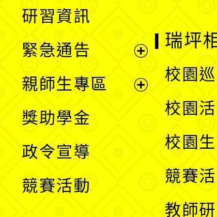
展
研習資訊
選
開
瑞坪
緊急通告
單
選
展
校園巡
親師生專區
單
開
展
校園活
獎助學金
選
開
校園生
政令宣導
單
選
競賽活
競賽活動
單
教師研