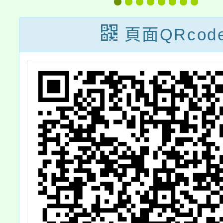
增能課
部ed
頁面QRcod