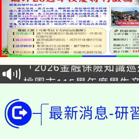
公告本校115學年度第1
「2026金融保險知識
代理(課)教師甄選結果(
桃園市115學年度學生
車」活動
公告本校115學年度第
生本土語及新住民語歌
公告本校115學年度第
最新消息-研
代理(課)教師甄選結果(
轉知中國文化大學推廣
代理(課)教師甄選結果(