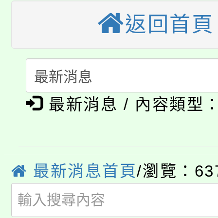
轉知苗栗縣政府辦理11
《TA101》溝通分析
返回首頁
桃園市115學年度學生
縣市「校園短影音徵選
程，歡迎學生輔導中心
「桃園市補助參觀特色
要點
門員」簡章及活動海報
心理、諮商輔導、社會
115年度「教育部表揚
展演活動實施計畫」
踴躍報名參加。
系所師生報名參加。
公告本校115學年度第1
義教育推展貢獻獎」
最新消息 / 內容類型
「2026金融保險知識
代理(課)教師甄選結果(
桃園市115學年度學生
車」活動
最新消息首頁
/瀏覽：63
公告本校115學年度第
生本土語及新住民語歌
公告本校115學年度第
代理(課)教師甄選結果(