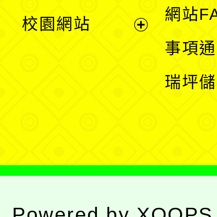
展
網站F
校園網站
開
展
事項通
選
開
瑞坪儲
單
選
單
Powered by
XOOPS