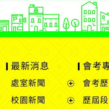
最新消息
會考
處室新聞
會考歷
展
校園新聞
歷屆段
開