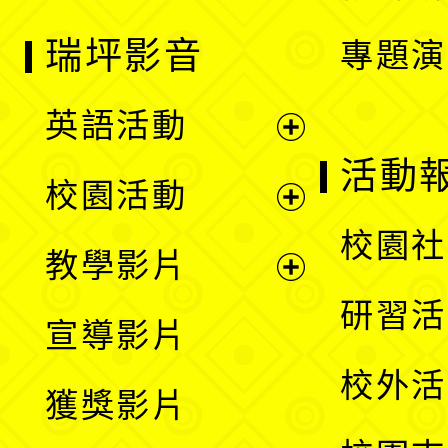
瑞坪影音
專題演
英語活動
展
活動
校園活動
開
展
校園社
教學影片
選
開
展
研習活
宣導影片
單
選
開
校外活
獲獎影片
單
選