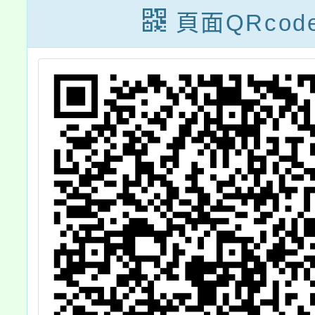
臺
頁面QRcod
線
」
學
名
。