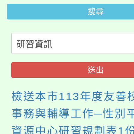
代理(課)教師甄選結果(
搜尋
桃園市115學年度學生
車」活動
公告本校115學年度第
生本土語及新住民語歌
公告本校115學年度第
代理(課)教師甄選結果(
轉知中國文化大學推廣
代理(課)教師甄選結果(
送出
《TA101》溝通分析
程，歡迎學生輔導中心
檢送本市113年度友善
心理、諮商輔導、社會
事務與輔導工作─性別
系所師生報名參加。
資源中心研習規劃表1