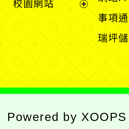
校園網站
開
展
事項通
選
開
瑞坪儲
單
選
單
Powered by
XOOPS