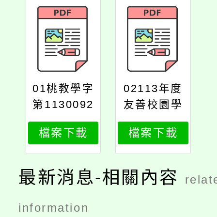
01桃教學字
02113年度
第1130092
友善校園學
610號
生事務與輔
檔案下載
檔案下載
導工作─性
別平等教育
資源中心研
最新消息-相關內容
relat
習規劃表
information