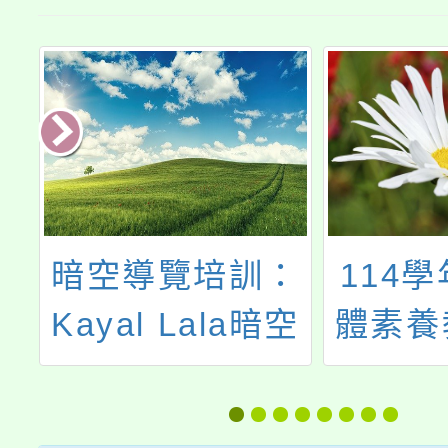
理
暗空導覽培訓：
114
康
Kayal Lala暗空
體素養
治
守護培訓課程
經驗分