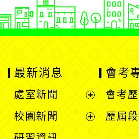
最新消息
會考
處室新聞
會考歷
展
校園新聞
歷屆段
開
展
研習資訊