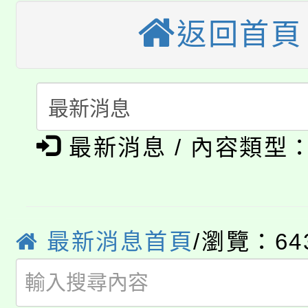
車」活動
返回首頁
公告本校115學年度第
生本土語及新住民語歌
公告本校115學年度第
代理(課)教師甄選結果(
轉知中國文化大學推廣
代理(課)教師甄選結果(
淨零綠生活教案入校路
《TA101》溝通分析
最新消息 / 內容類型
115年食農教育專業人
會
程，歡迎學生輔導中心
學期銜接期間理賠案件
程
心理、諮商輔導、社會
淨零綠領人才培育課程
學籍身 分審查程序及
最新消息首頁
/瀏覽：64
系所師生報名參加。
公告本校115學年度第1
版
「2026金融保險知識