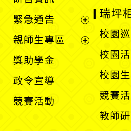
選
開
瑞坪
緊急通告
單
選
展
校園巡
親師生專區
單
開
展
校園活
獎助學金
選
開
校園生
政令宣導
單
選
競賽活
競賽活動
單
教師研