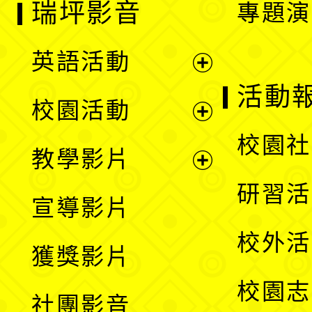
瑞坪影音
專題演
英語活動
展
活動
校園活動
開
展
校園社
教學影片
選
開
展
研習活
宣導影片
單
選
開
校外活
獲獎影片
單
選
校園志
社團影音
單