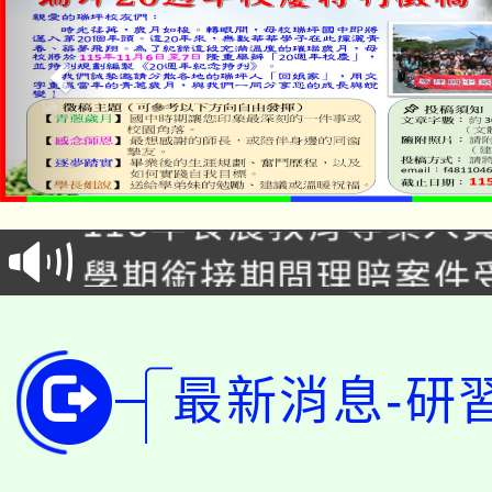
淨零綠生活教案入校路
115年食農教育專業人
會
學期銜接期間理賠案件
程
淨零綠領人才培育課程
學籍身 分審查程序及
公告本校115學年度第1
版
最新消息-研
「2026金融保險知識
代理(課)教師甄選結果(
桃園市115學年度學生