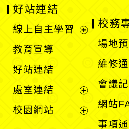
好站連結
校務
線上自主學習
展
場地預
教育宣導
開
維修通
好站連結
選
會議記
處室連結
單
展
網站F
校園網站
開
展
事項通