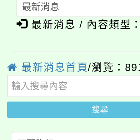
115年食農教育專業人
會
「本色祭」8/29、30
程
最新消息 / 內容類型
8/21下午1時於龍潭區
場熱烈登場!
YOUNG桃局內行報名
徵才活動。
8月14至27日，桃園
最新消息首頁
/瀏覽：89
局官網。
115年桃園市運動會8/1
開!
桃園市低收入戶享有免
田徑場及游泳池舉行。
搜尋
大園自造教育及科技中心
視費優惠，中低收入戶
大溪自造教育及科技中心
份教師增能研習
半價優惠，詳情可洽有