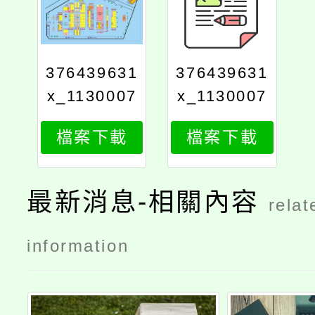
376439631
376439631
x_1130007
x_1130007
740_attach
740_attach
檔案下載
檔案下載
2
1
最新消息-相關內容
relat
information