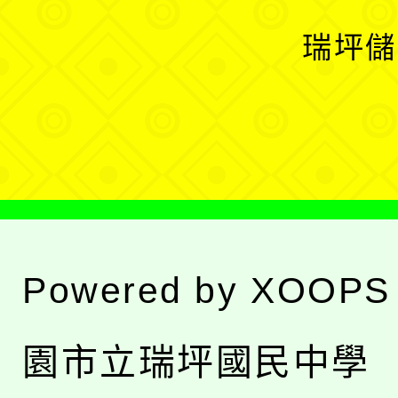
選
開
瑞坪儲
單
選
單
Powered by
XOOPS
園市立瑞坪國民中學