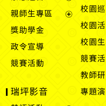
選
展
校園巡
親師生專區
單
開
展
校園活
獎助學金
選
開
校園生
政令宣導
單
選
競賽活
競賽活動
單
教師研
瑞坪影音
專題演