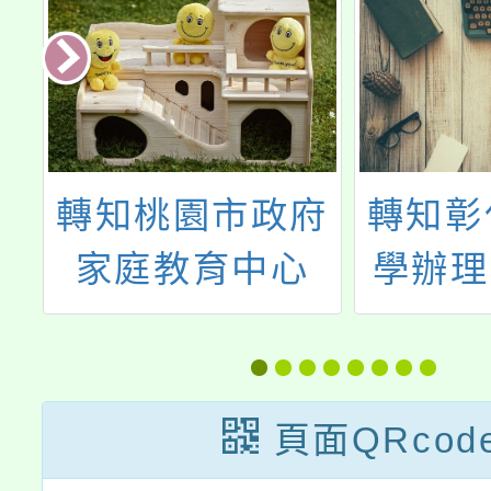
學
轉知桃園市政府
轉知彰
前
家庭教育中心
學辦理
「小桃家7月課
度提升
程資訊」、
專業人
「HELLO新鮮
練─浸
頁面QRcod
人」、「青少年
藝術工