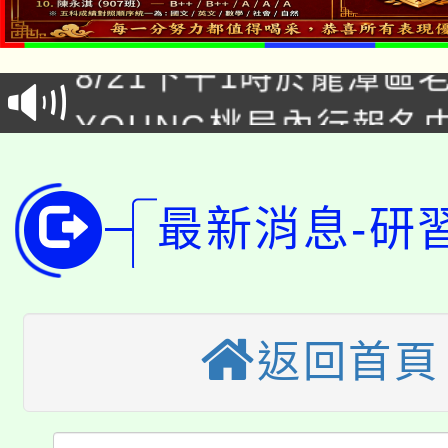
「本色祭」8/29、30
8/21下午1時於龍潭區
場熱烈登場!
YOUNG桃局內行報名
徵才活動。
8月14至27日，桃園
局官網。
115年桃園市運動會8/1
開!
最新消息-研
桃園市低收入戶享有免
田徑場及游泳池舉行。
大園自造教育及科技中心
視費優惠，中低收入戶
返回首頁
大溪自造教育及科技中心
份教師增能研習
半價優惠，詳情可洽有
淨零綠生活教案入校路
份教師研習
者。