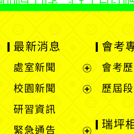
最新消息
會考
處室新聞
會考歷
展
校園新聞
歷屆段
開
展
研習資訊
選
開
瑞坪
緊急通告
單