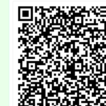
家長讀書會」、
敬請轉
「邁向下一站幸
惠允公
福」、「當爸媽
席，
的二三事」活動
資訊，歡迎報名
參加！。