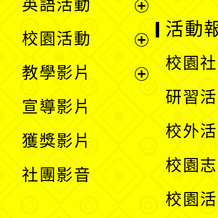
英語活動
展
活動
校園活動
開
展
校園社
教學影片
選
開
展
研習活
宣導影片
單
選
開
校外活
獲獎影片
單
選
校園志
社團影音
單
校園活