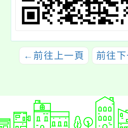
←
前往上一頁
前往下