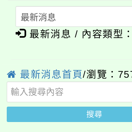
門員」簡章及活動海報
心理、諮商輔導、社會
115年度「教育部表揚
展演活動實施計畫」
踴躍報名參加。
系所師生報名參加。
公告本校115學年度第1
義教育推展貢獻獎」
最新消息 / 內容類型
「2026金融保險知識
代理(課)教師甄選結果(
桃園市115學年度學生
車」活動
公告本校115學年度第
生本土語及新住民語歌
最新消息首頁
/瀏覽：75
公告本校115學年度第
代理(課)教師甄選結果(
轉知中國文化大學推廣
代理(課)教師甄選結果(
轉知苗栗縣政府辦理11
搜尋
《TA101》溝通分析
桃園市115學年度學生
縣市「校園短影音徵選