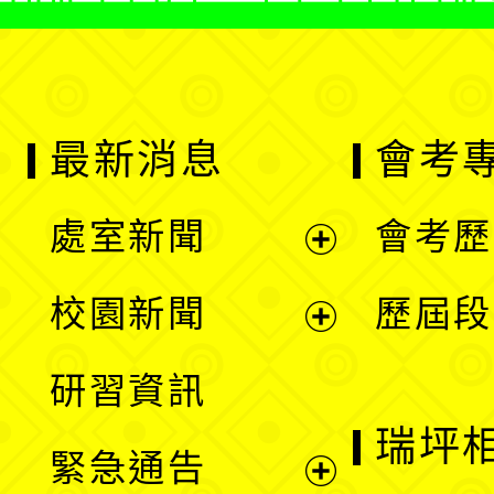
最新消息
會考
處室新聞
會考歷
展
校園新聞
歷屆段
開
展
研習資訊
選
開
瑞坪
緊急通告
單
選