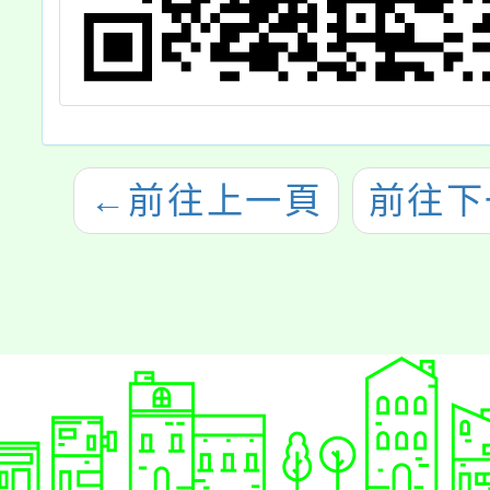
←
前往上一頁
前往下