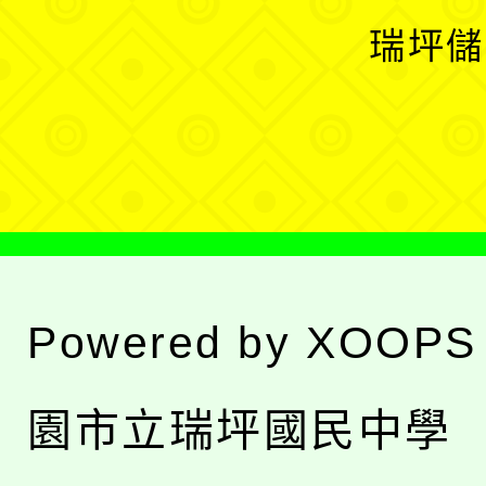
選
開
瑞坪儲
單
選
單
Powered by
XOOPS
園市立瑞坪國民中學