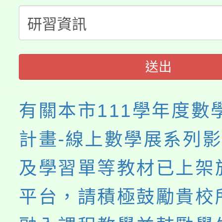
程，歡迎學生輔導中心
「桃園市補助參觀特色
要點
門員」簡章及活動海報
心理、諮商輔導、社會
115年度「教育部表揚
展演活動實施計畫」
踴躍報名參加。
系所師生報名參加。
送出
義教育推展貢獻獎」
有關本市111學年度數
計畫-線上數學展系列
及學習單等教材已上架
平台，請積極鼓勵貴校