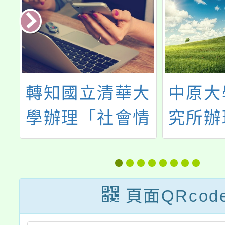
-
轉知國立清華大
中原大
旅
學辦理「社會情
究所辦
活
緒學習(SEL)與
批判案
學校課程和教學
焦點治
發展」線上論壇
作坊
頁面QRcod
一案，請查照。
訊，歡