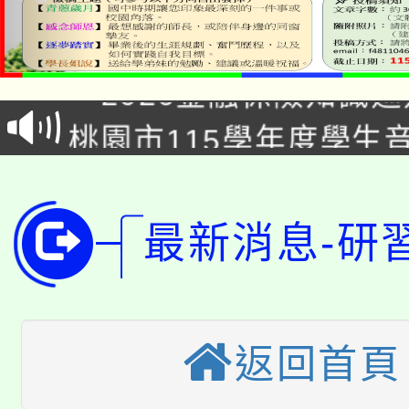
公告本校115學年度第1
「2026金融保險知識
代理(課)教師甄選結果(
桃園市115學年度學生
車」活動
公告本校115學年度第
生本土語及新住民語歌
公告本校115學年度第
代理(課)教師甄選結果(
最新消息-研
轉知中國文化大學推廣
代理(課)教師甄選結果(
轉知苗栗縣政府辦理11
《TA101》溝通分析
桃園市115學年度學生
縣市「校園短影音徵選
返回首頁
程，歡迎學生輔導中心
「桃園市補助參觀特色
要點