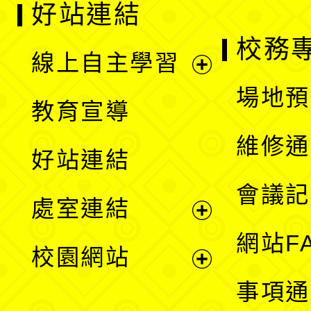
好站連結
校務
線上自主學習
展
場地預
教育宣導
開
維修通
好站連結
選
會議記
處室連結
單
展
網站F
校園網站
開
展
事項通