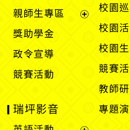
展
校園巡
親師生專區
單
開
展
校園活
獎助學金
選
開
校園生
政令宣導
單
選
競賽活
競賽活動
單
教師研
瑞坪影音
專題演
英語活動