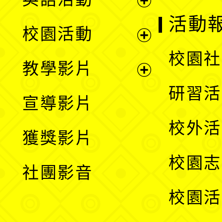
展
活動
校園活動
開
展
校園社
教學影片
選
開
展
研習活
宣導影片
單
選
開
校外活
獲獎影片
單
選
校園志
社團影音
單
校園活