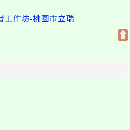
者工作坊-桃園市立瑞
開
啟
上
方
區
塊