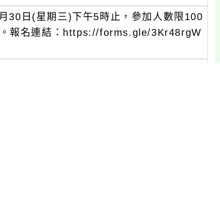
月30日(星期三)下午5時止，參加人數限100
https://forms.gle/3Kr48rgW
(差)假登記。
育時數（含展延時數）、教師研習時數或公務
限公司許先生，電話02-2659-1899#1