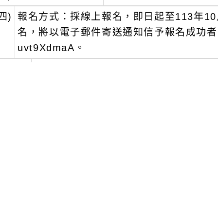
四)
報名方式：採線上報名，即日起至113年10
名，將以電子郵件寄送通知信予報名成功者。報名連結：
uvt9XdmaA。
四、
本案參與人員由各所屬學校依權責核予公
五、
完整參與本活動者，由教育部核發環境教
人員終身學習時數2小時(3擇1)。
六、
倘有疑問，請洽教育部委辦團隊崧旭資訊股份有
38，電郵ben.hsu@supergeo.com.tw。
文可瀏覽群組：
註冊會員
訪客