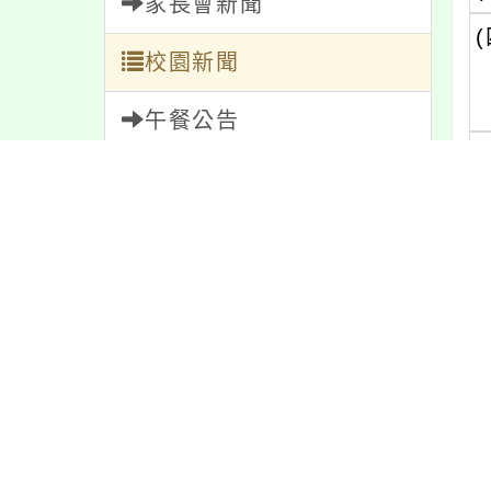
家長會新聞
(
校園新聞
午餐公告
獎助學金
人員招募
服務學習
研習資訊
緊急通告
內
防疫公告