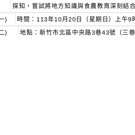
探知，嘗試將地方知識與食農教育深刻結
一)
時間：113年10月20日（星期日）上午9
二)
地點：新竹市北區中央路3巷43號（三巷
三、
檢附旨揭活動簡章1份。
文可瀏覽群組：
註冊會員
訪客
容附件下載
Download attachment