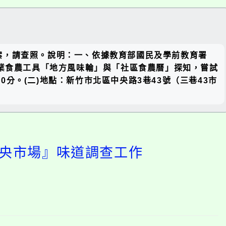
關閉區
案，請查照。說明：一、依據教育部國民及學前教育署
塊
行專業食農工具「地方風味輪」與「社區食農曆」探知，嘗試
0分。(二)地點：新竹市北區中央路3巷43號（三巷43市
中央市場』味道調查工作
開
啟
上