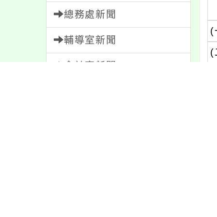
總務處新聞
(
輔導室新聞
(
會計室新聞
人事室新聞
家長會新聞
內
校園新聞
內
午餐公告
獎助學金