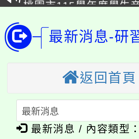
桃園市115學年度學生
車」活動
公告本校115學年度第
生本土語及新住民語歌
公告本校115學年度第
代理(課)教師甄選結果(
最新消息-研
轉知中國文化大學推廣
代理(課)教師甄選結果(
轉知苗栗縣政府辦理11
《TA101》溝通分析
返回首頁
桃園市115學年度學生
縣市「校園短影音徵選
程，歡迎學生輔導中心
「桃園市補助參觀特色
要點
門員」簡章及活動海報
心理、諮商輔導、社會
115年度「教育部表揚
展演活動實施計畫」
踴躍報名參加。
系所師生報名參加。
公告本校115學年度第1
義教育推展貢獻獎」
最新消息 / 內容類型