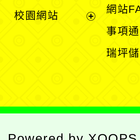
展
網站F
校園網站
開
展
事項通
選
開
瑞坪儲
單
選
單
Powered by
XOOPS