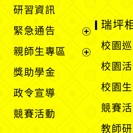
展
研習資訊
選
開
瑞坪
緊急通告
單
選
展
校園巡
親師生專區
單
開
展
校園活
獎助學金
選
開
校園生
政令宣導
單
選
競賽活
競賽活動
單
教師研