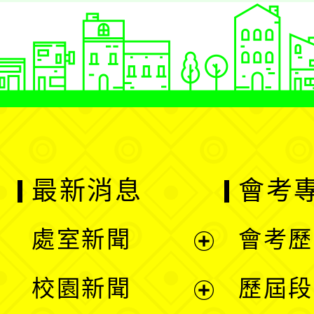
最新消息
會考
處室新聞
會考歷
展
校園新聞
歷屆段
開