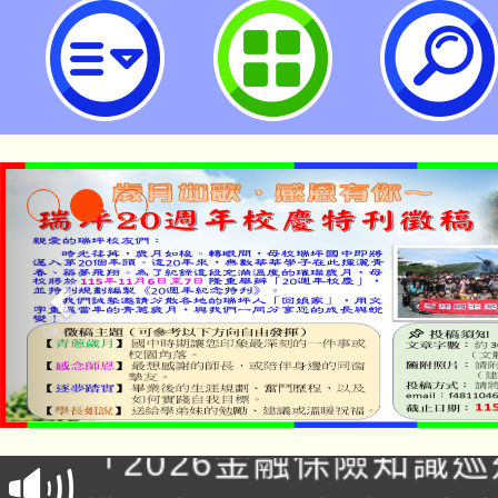
國立清華大學辦理「『新竹市中央
工作坊」-桃園市立瑞坪國民中學
公告本校115學年度第1
「2026金融保險知識
代理(課)教師甄選結果(