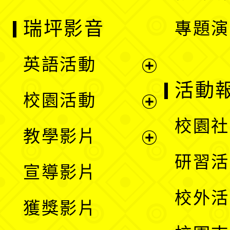
瑞坪影音
專題演
英語活動
展
活動
校園活動
開
展
校園社
教學影片
選
開
展
研習活
宣導影片
單
選
開
校外活
獲獎影片
單
選