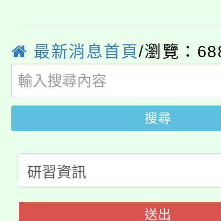
「2026金融保險知識
代理(課)教師甄選結果(
桃園市115學年度學生
車」活動
最新消息首頁
/瀏覽：68
公告本校115學年度第
生本土語及新住民語歌
公告本校115學年度第
代理(課)教師甄選結果(
轉知中國文化大學推廣
代理(課)教師甄選結果(
搜尋
轉知苗栗縣政府辦理11
《TA101》溝通分析
桃園市115學年度學生
縣市「校園短影音徵選
程，歡迎學生輔導中心
「桃園市補助參觀特色
要點
門員」簡章及活動海報
心理、諮商輔導、社會
115年度「教育部表揚
展演活動實施計畫」
踴躍報名參加。
系所師生報名參加。
送出