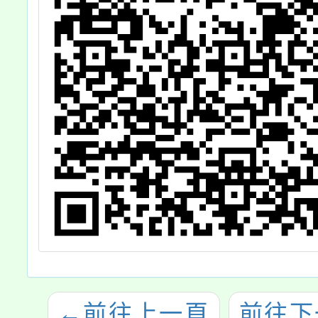
←
前往上一頁
前往下