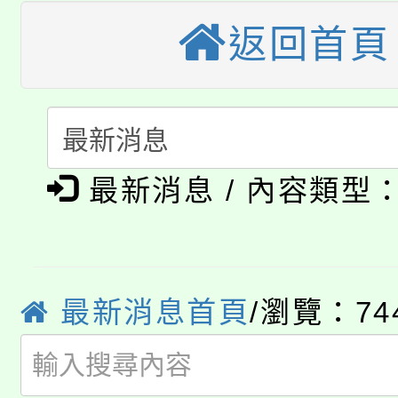
桃園市低收入戶享有免
田徑場及游泳池舉行。
返回首頁
大園自造教育及科技中心
視費優惠，中低收入戶
大溪自造教育及科技中心
份教師增能研習
半價優惠，詳情可洽有
淨零綠生活教案入校路
份教師研習
者。
公告本校115學年度第1
會
最新消息 / 內容類型
「本色祭」8/29、30
代理(課)教師甄選結果
8/21下午1時於龍潭區
場熱烈登場!
告(尚有缺額)
最新消息首頁
/瀏覽：74
YOUNG桃局內行報名
徵才活動。
8月14至27日，桃園
局官網。