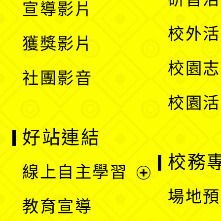
宣導影片
單
選
開
校外活
獲獎影片
單
選
校園志
社團影音
單
校園活
好站連結
校務
線上自主學習
展
場地預
教育宣導