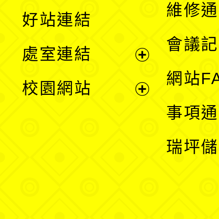
開
維修通
好站連結
選
會議記
處室連結
單
展
網站F
校園網站
開
展
事項通
選
開
瑞坪儲
單
選
單