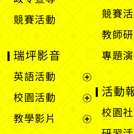
單
選
競賽活
競賽活動
單
教師研
瑞坪影音
專題演
英語活動
展
活動
校園活動
開
展
校園社
教學影片
選
開
展
研習活