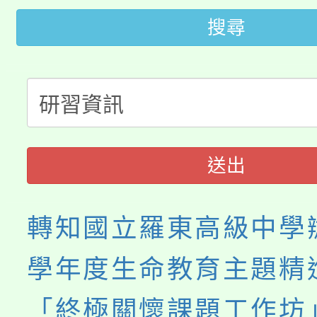
115年桃園市運動會8/1
開!
搜尋
桃園市低收入戶享有免
田徑場及游泳池舉行。
大園自造教育及科技中心
視費優惠，中低收入戶
大溪自造教育及科技中心
份教師增能研習
半價優惠，詳情可洽有
淨零綠生活教案入校路
份教師研習
者。
送出
會
轉知國立羅東高級中學辦
學年度生命教育主題精
「終極關懷課題工作坊