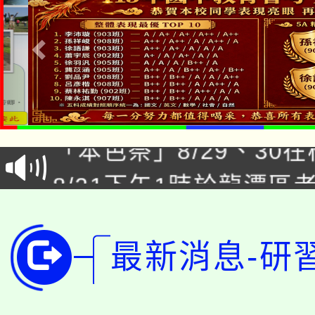
公告本校115學年度第1
「本色祭」8/29、30
代理(課)教師甄選結果
8/21下午1時於龍潭區
場熱烈登場!
告(尚有缺額)
YOUNG桃局內行報名
徵才活動。
8月14至27日，桃園
局官網。
最新消息-研
115年桃園市運動會8/1
開!