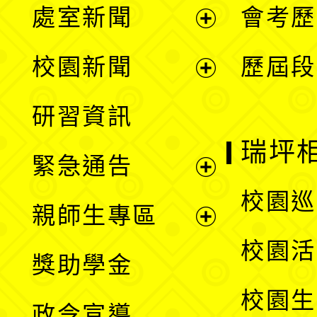
處室新聞
會考歷
展
校園新聞
歷屆段
開
展
研習資訊
選
開
瑞坪
緊急通告
單
選
展
校園巡
親師生專區
單
開
展
校園活
獎助學金
選
開
校園生
政令宣導