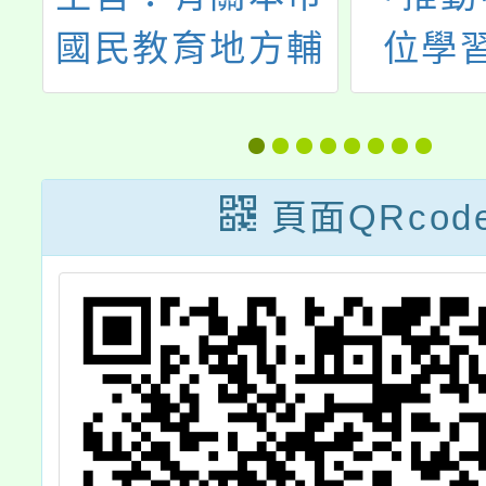
精
國民教育地方輔
位學
增
導團人權教育議
案」教
-
題分團辦理「探
習(
索世界人權．翻
頁面QRcod
轉教學視野—
114學年度人權
教育教師系列研
習」一案，如說
明，請 查照。