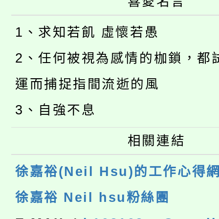
喜愛名言
1、求知若飢 虛懷若愚
2、任何被視為感情的枷鎖，都
運而捕捉指間流逝的風
3、自強不息
相關連結
徐嘉裕(Neil Hsu)的工作心得
徐嘉裕 Neil hsu粉絲團