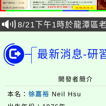
「本色祭」8/29、30
8/21下午1時於龍潭區
場熱烈登場!
YOUNG桃局內行報名
徵才活動。
8月14至27日，桃園
局官網。
最新消息-研
115年桃園市運動會8/1
開!
桃園市低收入戶享有免
田徑場及游泳池舉行。
開發者簡介
大園自造教育及科技中心
視費優惠，中低收入戶
大溪自造教育及科技中心
份教師增能研習
本名：
徐嘉裕
Neil Hsu
半價優惠，詳情可洽有
淨零綠生活教案入校路