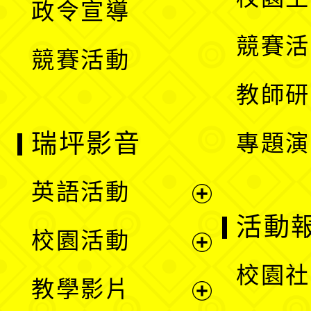
政令宣導
單
選
競賽活
競賽活動
單
教師研
瑞坪影音
專題演
英語活動
展
活動
校園活動
開
展
校園社
教學影片
選