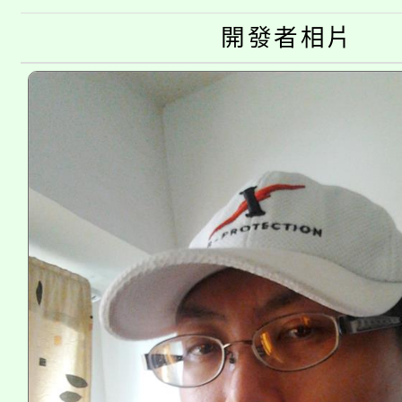
份教師增能研習
半價優惠，詳情可洽有
開發者相片
淨零綠生活教案入校路
份教師研習
者。
115年食農教育專業人
會
程