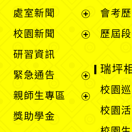
處室新聞
會考歷
展
校園新聞
歷屆段
開
展
研習資訊
選
開
瑞坪
緊急通告
單
選
展
校園巡
親師生專區
單
開
展
校園活
獎助學金
選
開
校園生