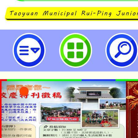
neilrpjhstyc網站設計者：徐嘉裕 N