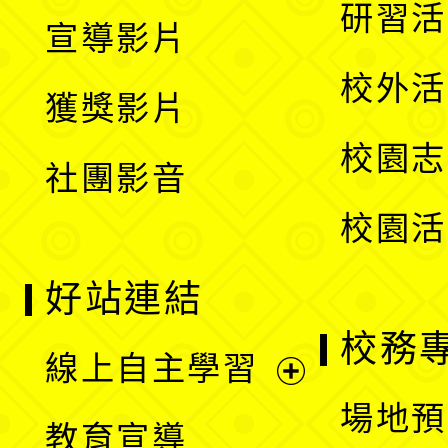
開
展
研習活
宣導影片
單
選
開
校外活
獲獎影片
單
選
校園志
社團影音
單
校園活
好站連結
校務
線上自主學習
展
場地預
教育宣導