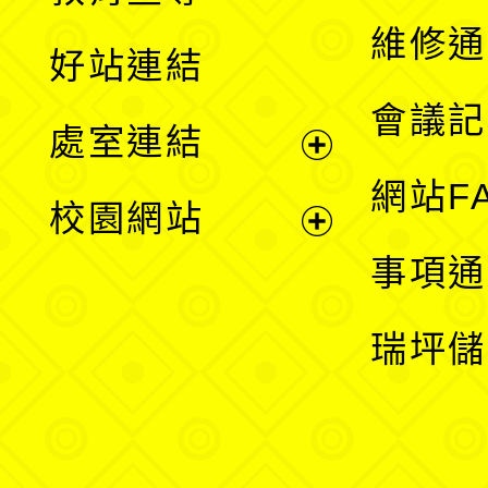
開
維修通
好站連結
選
會議記
處室連結
單
展
網站F
校園網站
開
展
事項通
選
開
瑞坪儲
單
選
單