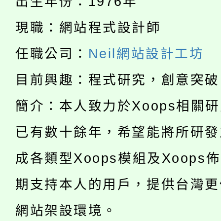
份教師研習
出生年份：1976年
者。
115年食農教育專業人
會
現職：網站程式設計師
「本色祭」8/29、30
程
任職公司：
Neil網站設計工坊
8/21下午1時於龍潭區
場熱烈登場!
目前興趣：程式研究，創意突破
YOUNG桃局內行報名
徵才活動。
簡介：本人致力於Xoops相關
8月14至27日，桃園
局官網。
已有數十餘年，希望能將所研發
115年桃園市運動會8/1
開!
成各類型Xoops模組及Xoops
桃園市低收入戶享有免
田徑場及游泳池舉行。
期支持本人的用戶，提供台灣更
大園自造教育及科技中心
視費優惠，中低收入戶
網站架設環境。
大溪自造教育及科技中心