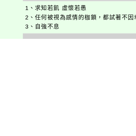
1、求知若飢 虛懷若愚
2、任何被視為感情的枷鎖，都試著不因
3、自強不息
徐嘉裕(Neil Hsu)的工作心得網誌!
徐嘉裕 Neil hsu粉絲團
E-MAIL：
b168168tw@gmail.com
最新消息
會考專區
處室新聞
會考歷屆試題
展