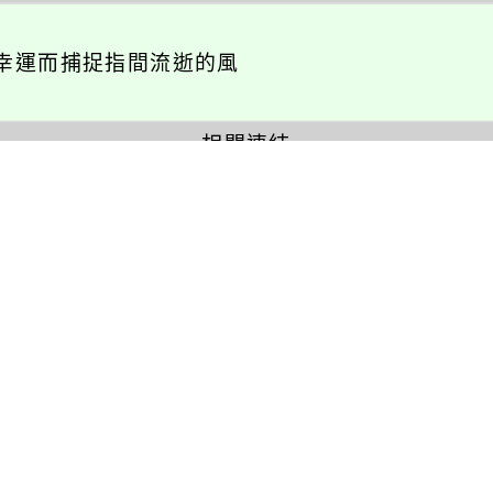
幸運而捕捉指間流逝的風
相關連結
瑞坪相簿
瑞坪影音
活動報名
校園巡禮
英語活動
校園社團
展