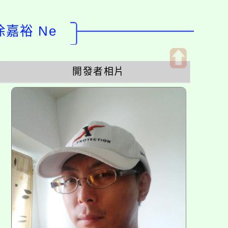
徐嘉裕 Ne
開發者相片
開
啟
上
方
區
塊
各