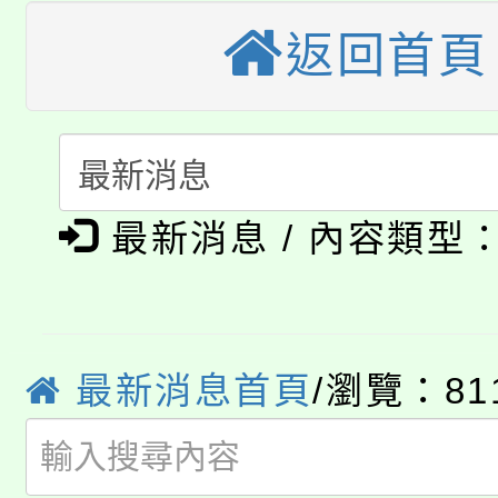
大園自造教育及科技中心
視費優惠，中低收入戶
返回首頁
大溪自造教育及科技中心
份教師增能研習
半價優惠，詳情可洽有
淨零綠生活教案入校路
份教師研習
者。
115年食農教育專業人
會
「本色祭」8/29、30
程
最新消息 / 內容類型
8/21下午1時於龍潭區
場熱烈登場!
YOUNG桃局內行報名
徵才活動。
最新消息首頁
/瀏覽：81
8月14至27日，桃園
局官網。
115年桃園市運動會8/1
開!