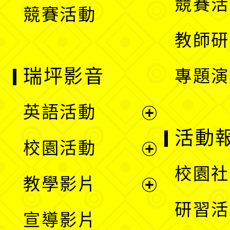
競賽活
競賽活動
單
教師研
瑞坪影音
專題演
英語活動
展
活動
校園活動
開
展
校園社
教學影片
選
開
展
研習活
宣導影片
單