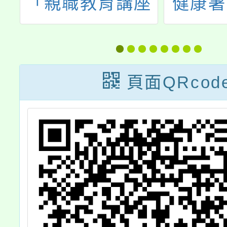
輔
「親職教育講座
健康署
-
～做一個讓孩子
度高齡
研
願意談話的父
調整飲
，
母」，歡迎本校
與進
頁面QRcod
查
教師、家長及社
區人士參加。