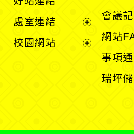
好站連結
選
會議記
處室連結
單
展
網站F
校園網站
開
展
事項通
選
開
瑞坪儲
單
選
單