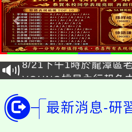
「本色祭」8/29、30
8/21下午1時於龍潭區
場熱烈登場!
YOUNG桃局內行報名
徵才活動。
8月14至27日，桃園
局官網。
115年桃園市運動會8/1
最新消息-研
開!
桃園市低收入戶享有免
田徑場及游泳池舉行。