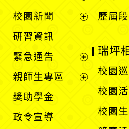
展
校園新聞
歷屆段
開
展
研習資訊
選
開
瑞坪
緊急通告
單
選
展
校園巡
親師生專區
單
開
展
校園活
獎助學金
選
開
校園生
政令宣導
單
選