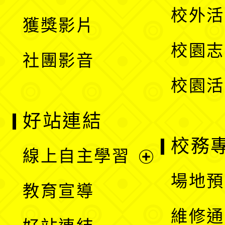
選
開
校外活
獲獎影片
單
選
校園志
社團影音
單
校園活
好站連結
校務
線上自主學習
展
場地預
教育宣導
開
維修通