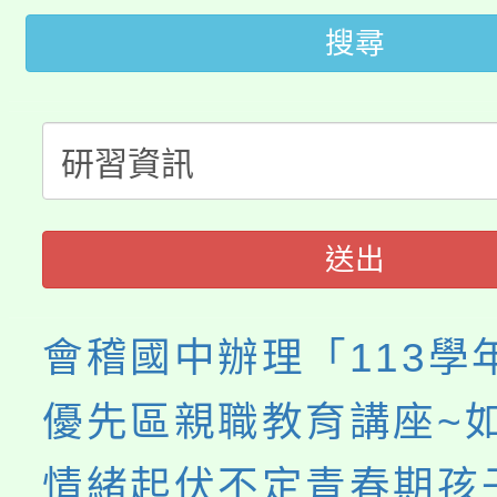
桃園市低收入戶享有免
田徑場及游泳池舉行。
搜尋
大園自造教育及科技中心
視費優惠，中低收入戶
大溪自造教育及科技中心
份教師增能研習
半價優惠，詳情可洽有
淨零綠生活教案入校路
份教師研習
者。
115年食農教育專業人
會
送出
程
會稽國中辦理「113學
優先區親職教育講座~
情緒起伏不定青春期孩