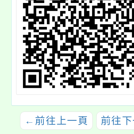
←
前往上一頁
前往下