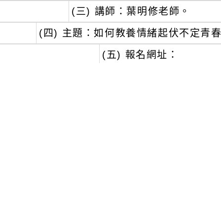
(三) 講師：葉明修老師。
(四) 主題：如何教養情緒起伏不定青
(五) 報名網址：
(1)教師 : 教師發展資源入口網 J00009-
(2)家長等貴賓 : https://forms.gle/b
三、
為響應環保，當日請自備環保杯具(校內
四、
本校備有停車場，請安心停車。
五、
現場贈送小禮物，送完為止。
六、
聯絡人：會稽國中輔導室3551496分機6