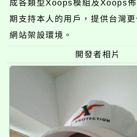
成各類型Xoops模組及Xoops
桃園市低收入戶享有免
田徑場及游泳池舉行。
期支持本人的用戶，提供台灣更
大園自造教育及科技中心
視費優惠，中低收入戶
網站架設環境。
大溪自造教育及科技中心
份教師增能研習
半價優惠，詳情可洽有
淨零綠生活教案入校路
開發者相片
份教師研習
者。
115年食農教育專業人
會
程