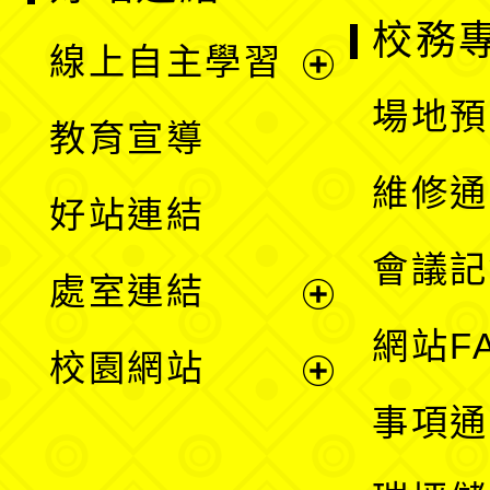
校務
線上自主學習
展
場地預
教育宣導
開
維修通
好站連結
選
會議記
處室連結
單
展
網站F
校園網站
開
展
事項通
選
開