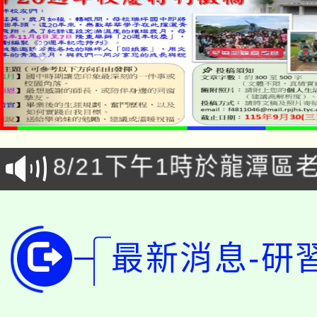
「本色祭」8/29、30
8/21下午1時於龍潭區
場熱烈登場!
YOUNG桃局內行報名
徵才活動。
8月14至27日，桃園
局官網。
最新消息-研
115年桃園市運動會8/1
開!
桃園市低收入戶享有免
田徑場及游泳池舉行。