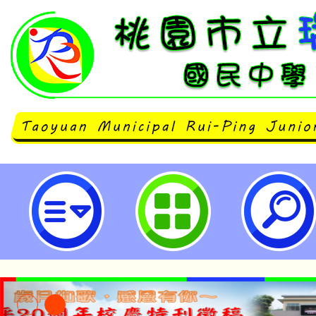
neilrpjhstyc網站設計者：徐嘉裕 N