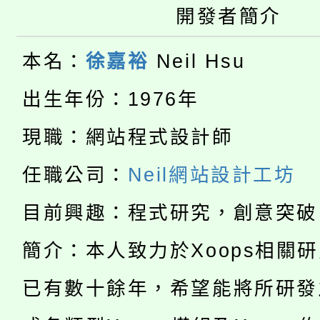
大園自造教育及科技中心
開發者簡介
視費優惠，中低收入戶
大溪自造教育及科技中心
份教師增能研習
半價優惠，詳情可洽有
本名：
徐嘉裕
Neil Hsu
淨零綠生活教案入校路
份教師研習
者。
出生年份：1976年
115年食農教育專業人
會
現職：網站程式設計師
「本色祭」8/29、30
程
任職公司：
Neil網站設計工坊
8/21下午1時於龍潭區
場熱烈登場!
目前興趣：程式研究，創意突破
YOUNG桃局內行報名
徵才活動。
簡介：本人致力於Xoops相關
8月14至27日，桃園
局官網。
已有數十餘年，希望能將所研發
115年桃園市運動會8/1
開!