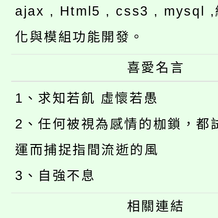
ajax , Html5 , css3 , mysq
化與模組功能開發。
喜愛名言
1、求知若飢 虛懷若愚
2、任何被視為感情的枷鎖，都
運而捕捉指間流逝的風
3、自強不息
相關連結