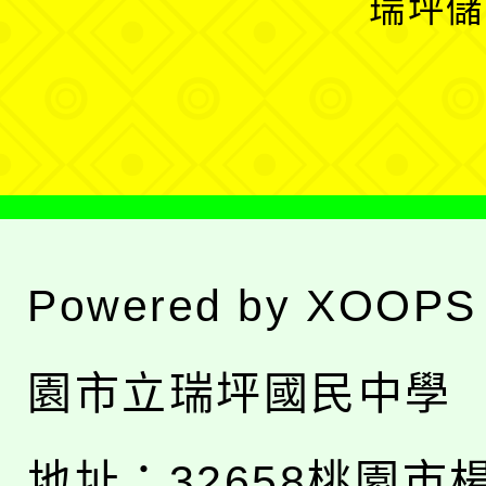
瑞坪儲
單
選
單
Powered by
XOOPS
園市立瑞坪國民中學
地址：
32658桃園市