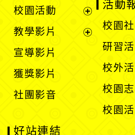
展
活動
校園活動
開
展
校園社
教學影片
選
開
展
研習活
宣導影片
單
選
開
校外活
獲獎影片
單
選
校園志
社團影音
單
校園活
好站連結