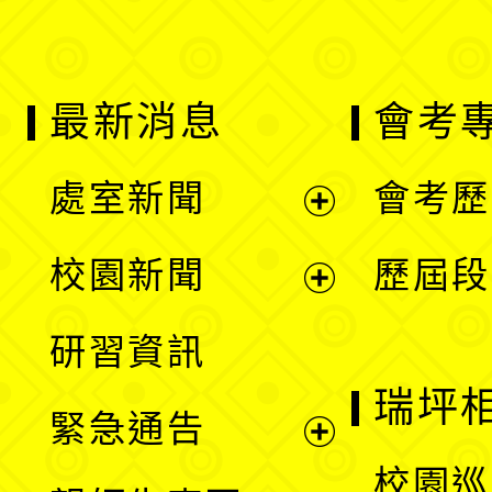
最新消息
會考
處室新聞
會考歷
展
校園新聞
歷屆段
開
展
研習資訊
選
開
瑞坪
緊急通告
單
選
展
校園巡