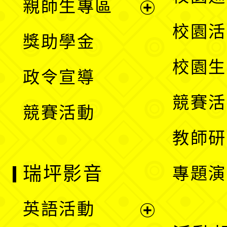
親師生專區
單
開
展
校園活
獎助學金
選
開
校園生
政令宣導
單
選
競賽活
競賽活動
單
教師研
瑞坪影音
專題演
英語活動