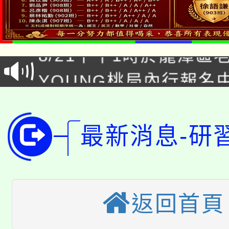
「本色祭」8/29、30
8/21下午1時於龍潭區
場熱烈登場!
YOUNG桃局內行報名
徵才活動。
8月14至27日，桃園
局官網。
115年桃園市運動會8/1
開!
最新消息-研
桃園市低收入戶享有免
田徑場及游泳池舉行。
大園自造教育及科技中心
視費優惠，中低收入戶
大溪自造教育及科技中心
返回首頁
份教師增能研習
半價優惠，詳情可洽有
淨零綠生活教案入校路
份教師研習