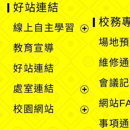
好站連結
校務
線上自主學習
展
場地預
教育宣導
開
維修通
好站連結
選
會議記
處室連結
單
展
網站F
校園網站
開
展
事項通