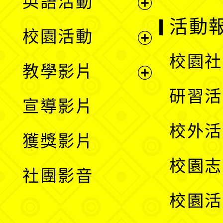
英語活動
展
活動
校園活動
開
展
校園社
教學影片
選
開
展
研習活
宣導影片
單
選
開
校外活
獲獎影片
單
選
校園志
社團影音
單
校園活