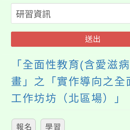
份教師增能研習
半價優惠，詳情可洽有
淨零綠生活教案入校路
份教師研習
者。
115年食農教育專業人
會
送出
程
「全面性教育(含愛滋病
畫」之「實作導向之全
工作坊坊（北區場）」
報名
學習