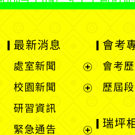
最新消息
會考
處室新聞
會考歷
展
校園新聞
歷屆段
開
展
研習資訊
選
開
瑞坪
緊急通告
單