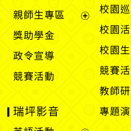
選
展
校園巡
親師生專區
單
開
展
校園活
獎助學金
選
開
校園生
政令宣導
單
選
競賽活
競賽活動
單
教師研
瑞坪影音
專題演