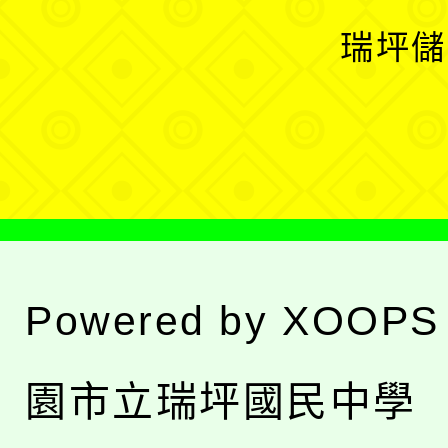
選
開
瑞坪儲
單
選
單
Powered by
XOOPS
園市立瑞坪國民中學