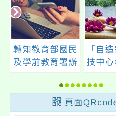
素
轉知教育部國民
「自造
量
及學前教育署辦
技中心
專
理「115年度促
出國
進家長社會情緒
學習知能研習」
頁面QRcod
一案，請鼓勵家