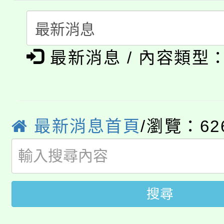
者。
115年食農教育專業人
會
「本色祭」8/29、30
程
最新消息 / 內容類型
8/21下午1時於龍潭區
場熱烈登場!
YOUNG桃局內行報名
徵才活動。
8月14至27日，桃園
局官網。
最新消息首頁
/瀏覽：62
115年桃園市運動會8/1
開!
桃園市低收入戶享有免
田徑場及游泳池舉行。
搜尋
大園自造教育及科技中心
視費優惠，中低收入戶
大溪自造教育及科技中心