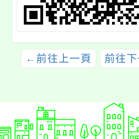
←
前往上一頁
前往下