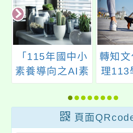
產
「115年國中小
轉知文
素養導向之AI素
理11
養教學推動計
育優先
畫」-「AI素養教
育講座
學初階工作坊」
愛，溝通
頁面QRcod
爸媽別