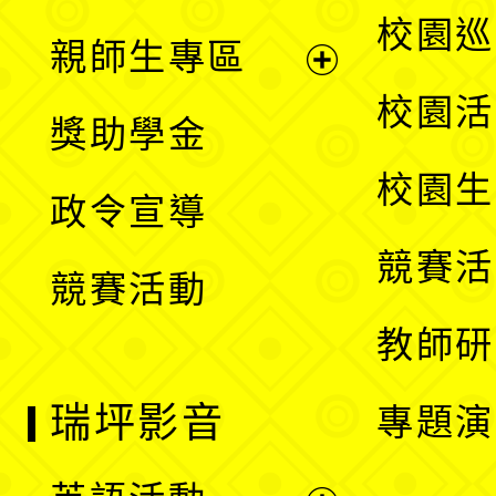
選
展
校園巡
親師生專區
單
開
展
校園活
獎助學金
選
開
校園生
政令宣導
單
選
競賽活
競賽活動
單
教師研
瑞坪影音
專題演