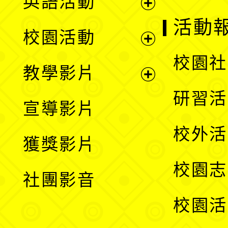
英語活動
展
活動
校園活動
開
展
校園社
教學影片
選
開
展
研習活
宣導影片
單
選
開
校外活
獲獎影片
單
選
校園志
社團影音
單
校園活