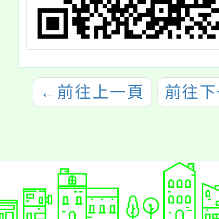
←
前往上一頁
前往下