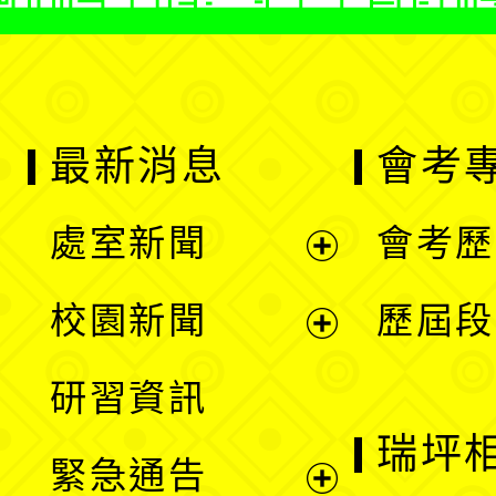
最新消息
會考
處室新聞
會考歷
展
校園新聞
歷屆段
開
展
研習資訊
選
開
瑞坪
緊急通告
單