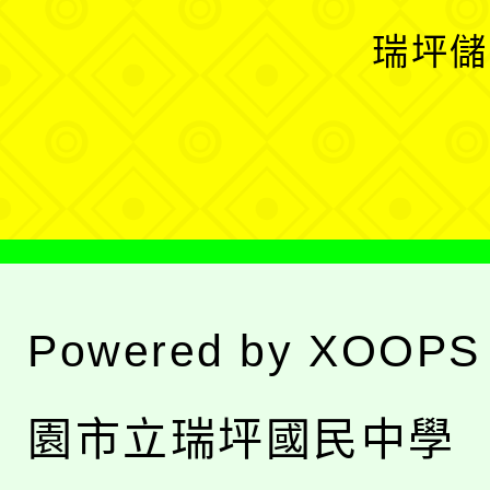
選
開
瑞坪儲
單
選
單
Powered by
XOOPS
園市立瑞坪國民中學