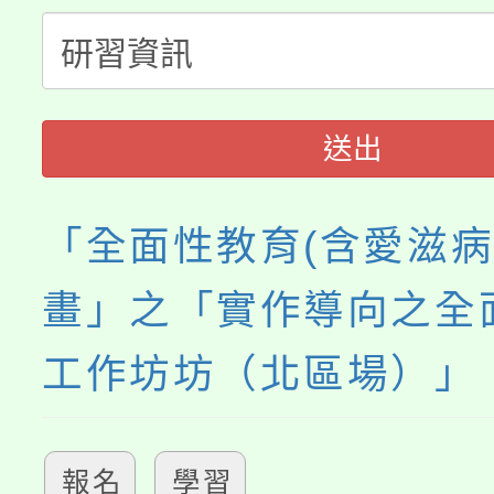
程，歡迎學生輔導中心
「桃園市補助參觀特色
要點
門員」簡章及活動海報
心理、諮商輔導、社會
115年度「教育部表揚
展演活動實施計畫」
踴躍報名參加。
系所師生報名參加。
送出
義教育推展貢獻獎」
「全面性教育(含愛滋病
畫」之「實作導向之全
工作坊坊（北區場）」
報名
學習