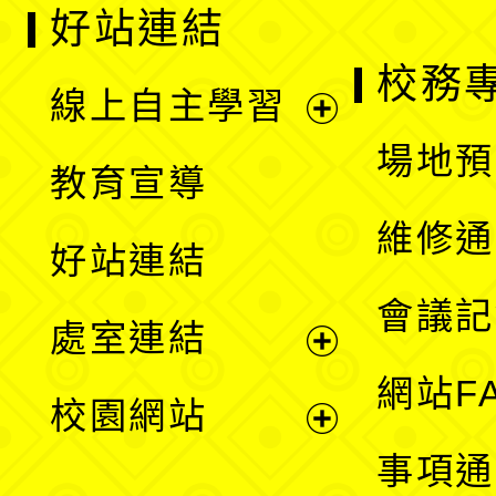
好站連結
校務
線上自主學習
展
場地預
教育宣導
開
維修通
好站連結
選
會議記
處室連結
單
展
網站F
校園網站
開
展
事項通