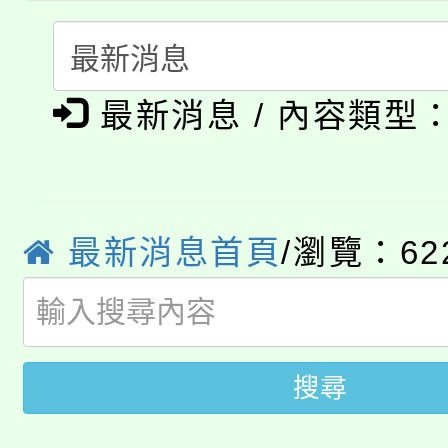
門員」簡章及活動海報
心理、諮商輔導、社會
115年度「教育部表揚
展演活動實施計畫」
踴躍報名參加。
系所師生報名參加。
公告本校115學年度第1
義教育推展貢獻獎」
最新消息 / 內容類型
「2026金融保險知識
代理(課)教師甄選結果(
桃園市115學年度學生
車」活動
公告本校115學年度第
生本土語及新住民語歌
最新消息首頁
/瀏覽：62
公告本校115學年度第
代理(課)教師甄選結果(
轉知中國文化大學推廣
代理(課)教師甄選結果(
轉知苗栗縣政府辦理11
搜尋
《TA101》溝通分析
桃園市115學年度學生
縣市「校園短影音徵選