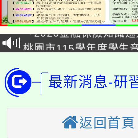
公告本校115學年度第1
「2026金融保險知識
代理(課)教師甄選結果(
桃園市115學年度學生
車」活動
公告本校115學年度第
生本土語及新住民語歌
公告本校115學年度第
代理(課)教師甄選結果(
最新消息-研
轉知中國文化大學推廣
代理(課)教師甄選結果(
轉知苗栗縣政府辦理11
《TA101》溝通分析
桃園市115學年度學生
返回首頁
縣市「校園短影音徵選
程，歡迎學生輔導中心
「桃園市補助參觀特色
要點