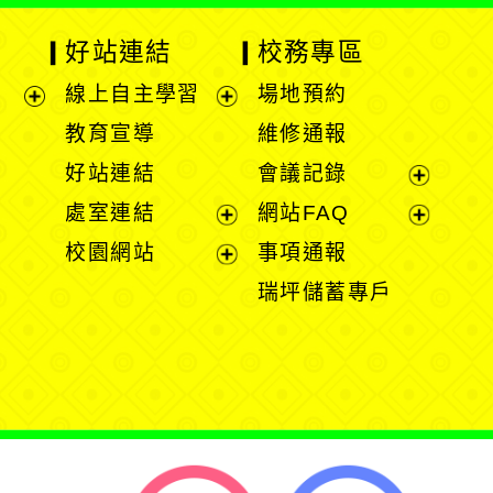
好站連結
校務專區
線上自主學習
場地預約
展
展
教育宣導
維修通報
開
開
好站連結
會議記錄
選
選
展
處室連結
網站FAQ
單
單
開
展
展
校園網站
事項通報
選
開
開
展
瑞坪儲蓄專戶
單
選
選
開
單
單
選
單