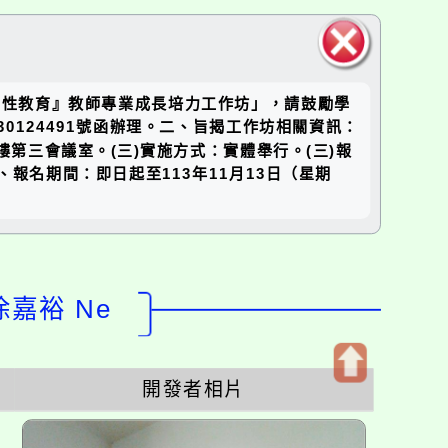
關閉區
面性教育』教師專業成長培力工作坊」，請鼓勵學
塊
0124491號函辦理。二、旨揭工作坊相關資訊：
六樓第三會議室。(三)實施方式：實體舉行。(三)報
員。三、報名期間：即日起至113年11月13日（星期
徐嘉裕 Ne
開發者相片
開
啟
上