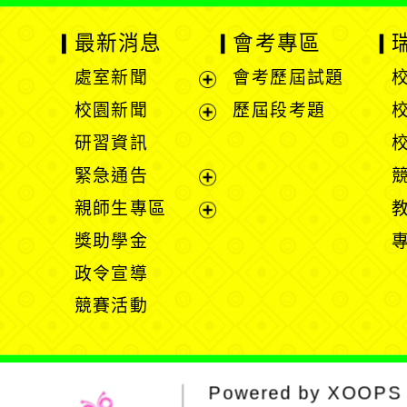
最新消息
會考專區
處室新聞
會考歷屆試題
展
校園新聞
歷屆段考題
開
展
研習資訊
選
開
緊急通告
單
選
展
親師生專區
單
開
展
獎助學金
選
開
政令宣導
單
選
競賽活動
單
Powered by
XOOPS