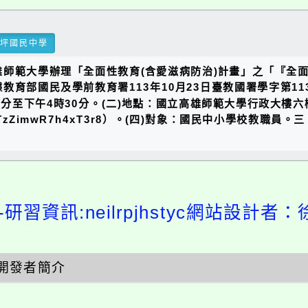
瑞坪國民中學
師範大學辦理「全面性教育(含愛滋病防治)計畫」之「『全
育部國民及學前教育署113年10月23日臺教國署學字第113
時30分至下午4時30分。(二)地點：國立高雄師範大學行政大樓
e/oKTzZimwR7h4xT3r8）。(四)對象：國民中小學校教職
研習資訊:neilrpjhstyc網站設計者：
開發者簡介