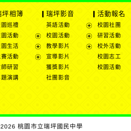
瑞坪相簿
瑞坪影音
活動報名
校園巡禮
英語活動
校園社團
展
校園活動
校園活動
研習活動
開
展
展
校園生活
教學影片
校外活動
選
開
開
展
展
競賽活動
宣導影片
校園志工
單
選
選
開
開
展
教師研習
獲獎影片
校園活動
單
單
選
選
開
專題演講
社團影音
單
單
選
單
2026
桃園市立瑞坪國民中學