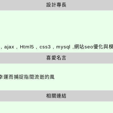
設計專長
y , ajax , Html5 , css3 , mysql ,網站se
喜愛名言
幸運而捕捉指間流逝的風
相關連結