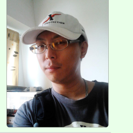
方
區
塊
各