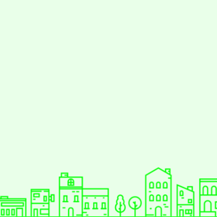
styc
gle、Firefox、Vivaldi、Opera
支援行
 2.5.11
網站語系：zh-TW
eil網站設計工坊
徐嘉裕 Neil hsu