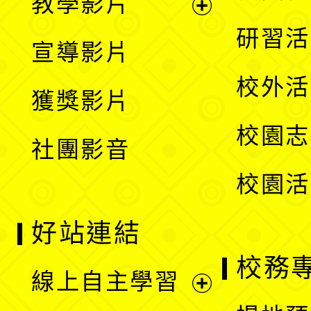
教學影片
選
開
展
研習活
宣導影片
單
選
開
校外活
獲獎影片
單
選
校園志
社團影音
單
校園活
好站連結
校務
線上自主學習