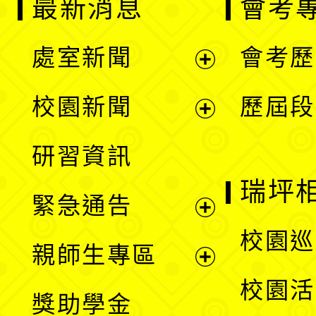
最新消息
會考
處室新聞
會考歷
展
校園新聞
歷屆段
開
展
研習資訊
選
開
瑞坪
緊急通告
單
選
展
校園巡
親師生專區
單
開
展
校園活
獎助學金