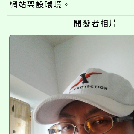
公告本校115學年度第
代理(課)教師甄選結果(
網站架設環境。
轉知中國文化大學推廣
代理(課)教師甄選結果(
開發者相片
轉知苗栗縣政府辦理11
《TA101》溝通分析
縣市「校園短影音徵選
程，歡迎學生輔導中心
門員」簡章及活動海報
心理、諮商輔導、社會
踴躍報名參加。
系所師生報名參加。