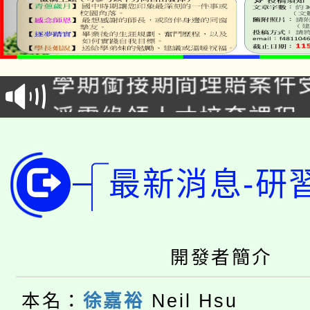
115年食農教育專業人
學期銜接期間理賠案件
程
淨零綠領人才培育課程
學籍身 分審查程序及
公告本校115學年度第1
版
「2026金融保險知識
最新消息-研
代理(課)教師甄選結果(
桃園市115學年度學生
車」活動
公告本校115學年度第
生本土語及新住民語歌
開發者簡介
公告本校115學年度第
代理(課)教師甄選結果(
本名：
徐嘉裕
Neil Hsu