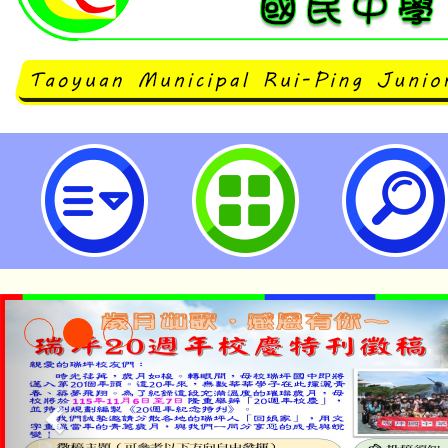
neilrpjhstyc網站設計者：徐嘉裕 N