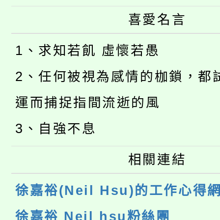
喜愛名言
1、求知若飢 虛懷若愚
2、任何被視為感情的枷鎖，都
運而捕捉指間流逝的風
3、自強不息
相關連結
徐嘉裕(Neil Hsu)的工作心得
徐嘉裕 Neil hsu粉絲團