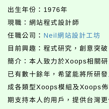
轉知中國文化大學推廣
代理(課)教師甄選結果(
出生年份：1976年
轉知苗栗縣政府辦理11
《TA101》溝通分析
現職：網站程式設計師
115年食農教育專業人
縣市「校園短影音徵選
程，歡迎學生輔導中心
任職公司：
Neil網站設計工坊
學期銜接期間理賠案件
程
門員」簡章及活動海報
心理、諮商輔導、社會
目前興趣：程式研究，創意突破
淨零綠領人才培育課程
學籍身 分審查程序及
踴躍報名參加。
系所師生報名參加。
簡介：本人致力於Xoops相關
公告本校115學年度第1
版
「2026金融保險知識
已有數十餘年，希望能將所研發
代理(課)教師甄選結果(
桃園市115學年度學生
成各類型Xoops模組及Xoops
車」活動
公告本校115學年度第
生本土語及新住民語歌
期支持本人的用戶，提供台灣更