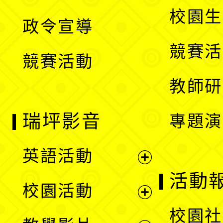
選
開
校園生
政令宣導
單
選
競賽活
競賽活動
單
教師研
瑞坪影音
專題演
英語活動
展
活動
校園活動
開
展
校園社