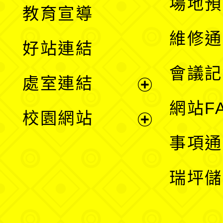
展
場地預
教育宣導
開
維修通
好站連結
選
會議記
處室連結
單
展
網站F
校園網站
開
展
事項通
選
開
瑞坪儲
單
選