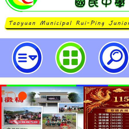
neilrpjhstyc網站設計者：徐嘉裕 N