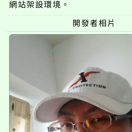
網站架設環境。
大溪自造教育及科技中心
份教師增能研習
半價優惠，詳情可洽有
開發者相片
淨零綠生活教案入校路
份教師研習
者。
會