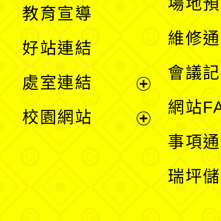
展
場地預
教育宣導
開
維修通
好站連結
選
會議記
處室連結
單
展
網站F
校園網站
開
展
事項通
選
開
瑞坪儲
單
選