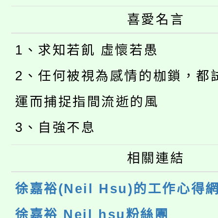
喜愛名言
1、求知若飢 虛懷若愚
2、任何被視為感情的枷鎖，都
運而捕捉指間流逝的風
3、自強不息
相關連結
徐嘉裕(Neil Hsu)的工作心得
徐嘉裕 Neil hsu粉絲團