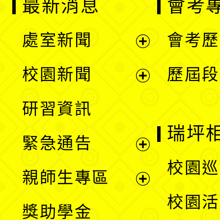
最新消息
會考
處室新聞
會考歷
展
校園新聞
歷屆段
開
展
研習資訊
選
開
瑞坪
緊急通告
單
選
展
校園巡
親師生專區
單
開
展
校園活
獎助學金