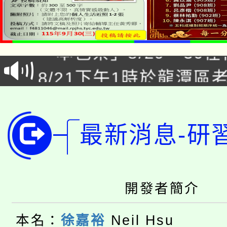
公告本校115學年度第1
「本色祭」8/29、30
代理(課)教師甄選結果
8/21下午1時於龍潭區
場熱烈登場!
告(尚有缺額)
YOUNG桃局內行報名
徵才活動。
8月14至27日，桃園
局官網。
最新消息-研
115年桃園市運動會8/1
開!
桃園市低收入戶享有免
田徑場及游泳池舉行。
開發者簡介
大園自造教育及科技中心
視費優惠，中低收入戶
本名：
徐嘉裕
Neil Hsu
大溪自造教育及科技中心
份教師增能研習