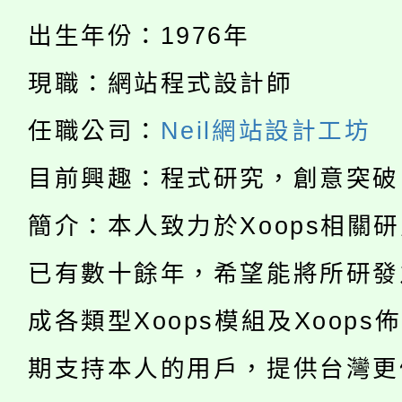
半價優惠，詳情可洽有
淨零綠生活教案入校路
出生年份：1976年
份教師研習
者。
公告本校115學年度第1
現職：網站程式設計師
會
「本色祭」8/29、30
代理(課)教師甄選結果
任職公司：
Neil網站設計工坊
8/21下午1時於龍潭區
場熱烈登場!
目前興趣：程式研究，創意突破
告(尚有缺額)
YOUNG桃局內行報名
徵才活動。
簡介：本人致力於Xoops相關
8月14至27日，桃園
局官網。
已有數十餘年，希望能將所研發
115年桃園市運動會8/1
開!
成各類型Xoops模組及Xoops
桃園市低收入戶享有免
田徑場及游泳池舉行。
期支持本人的用戶，提供台灣更
大園自造教育及科技中心
視費優惠，中低收入戶