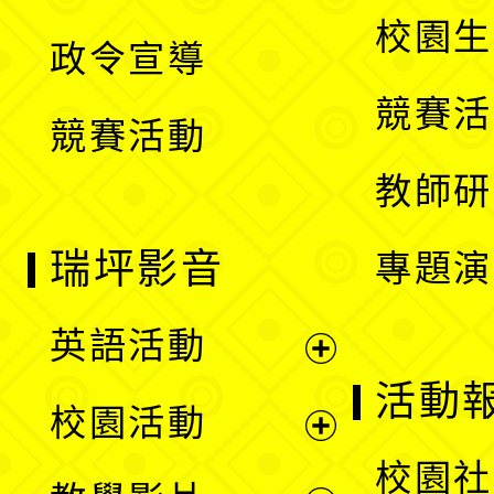
選
開
校園生
政令宣導
單
選
競賽活
競賽活動
單
教師研
瑞坪影音
專題演
英語活動
展
活動
校園活動
開
展
校園社