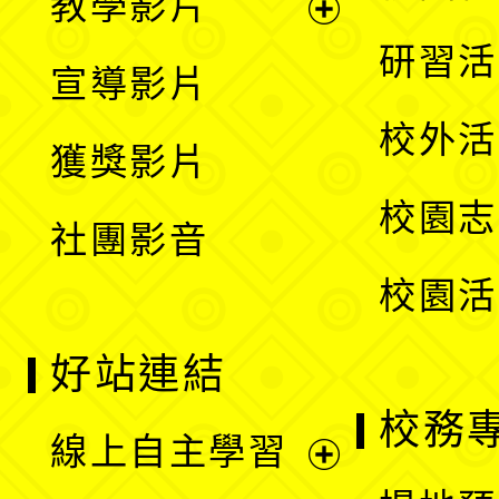
教學影片
選
開
展
研習活
宣導影片
單
選
開
校外活
獲獎影片
單
選
校園志
社團影音
單
校園活
好站連結
校務
線上自主學習