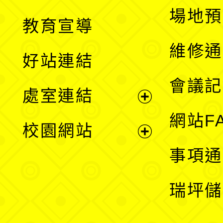
展
場地預
教育宣導
開
維修通
好站連結
選
會議記
處室連結
單
展
網站F
校園網站
開
展
事項通
選
開
瑞坪儲
單
選