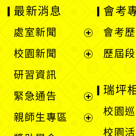
最新消息
會考
處室新聞
會考歷
展
校園新聞
歷屆段
開
展
研習資訊
選
開
瑞坪
緊急通告
單
選
展
校園巡
親師生專區
單
開
展
校園活