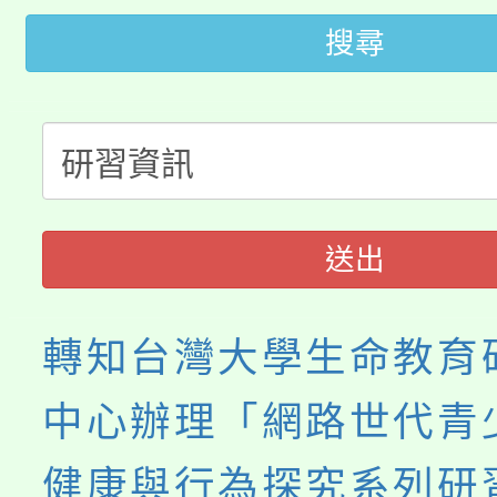
轉知苗栗縣政府辦理11
《TA101》溝通分析
搜尋
桃園市115學年度學生
縣市「校園短影音徵選
程，歡迎學生輔導中心
「桃園市補助參觀特色
要點
門員」簡章及活動海報
心理、諮商輔導、社會
115年度「教育部表揚
展演活動實施計畫」
踴躍報名參加。
系所師生報名參加。
義教育推展貢獻獎」
送出
轉知台灣大學生命教育
中心辦理「網路世代青
健康與行為探究系列研