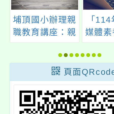
科
埔頂國小辦理親
「11
作
職教育講座：親
媒體素
子閱讀-打開孩子
師研
運
的閱讀之門，歡
教
迎本校教師、家
頁面QRcod
長及社區人士參
加。