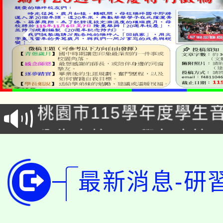
公告本校115學年度第1
「2026金融保險知識
代理(課)教師甄選結果(
桃園市115學年度學生
車」活動
公告本校115學年度第
生本土語及新住民語歌
公告本校115學年度第
代理(課)教師甄選結果(
最新消息-研
轉知中國文化大學推廣
代理(課)教師甄選結果(
轉知苗栗縣政府辦理11
《TA101》溝通分析