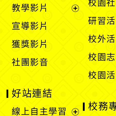
展
校園社
教學影片
選
開
展
研習活
宣導影片
單
選
開
校外活
獲獎影片
單
選
校園志
社團影音
單
校園活
好站連結
校務
線上自主學習