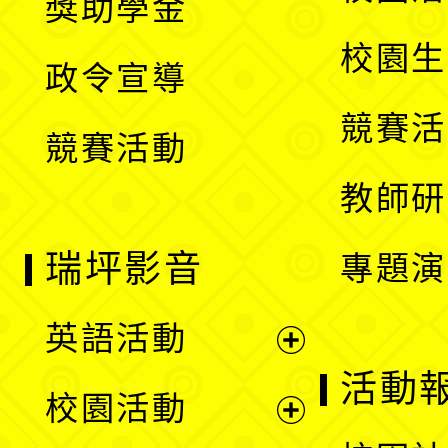
獎助學金
選
開
校園生
政令宣導
單
選
競賽活
競賽活動
單
教師研
瑞坪影音
專題演
英語活動
展
活動
校園活動
開