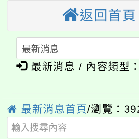
桃園市115學年度學生
縣市「校園短影音徵選
程，歡迎學生輔導中心
返回首頁
「桃園市補助參觀特色
要點
門員」簡章及活動海報
心理、諮商輔導、社會
115年度「教育部表揚
展演活動實施計畫」
踴躍報名參加。
系所師生報名參加。
公告本校115學年度第1
義教育推展貢獻獎」
「2026金融保險知識
最新消息 / 內容類型
代理(課)教師甄選結果(
桃園市115學年度學生
車」活動
公告本校115學年度第
生本土語及新住民語歌
最新消息首頁
/瀏覽：39
公告本校115學年度第
代理(課)教師甄選結果(
轉知中國文化大學推廣
代理(課)教師甄選結果(