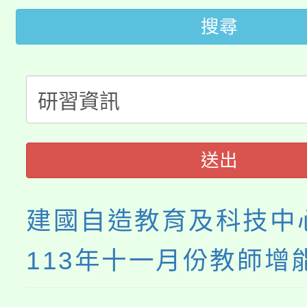
桃園市115學年度學生
搜尋
車」活動
公告本校115學年度第
生本土語及新住民語歌
公告本校115學年度第
代理(課)教師甄選結果(
轉知中國文化大學推廣
代理(課)教師甄選結果(
送出
《TA101》溝通分析
程，歡迎學生輔導中心
建國自造教育及科技中
心理、諮商輔導、社會
113年十一月份教師增
系所師生報名參加。