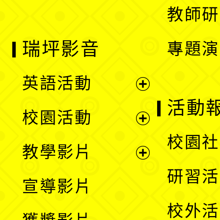
教師研
瑞坪影音
專題演
英語活動
展
活動
校園活動
開
展
校園社
教學影片
選
開
展
研習活
宣導影片
單
選
開
校外活