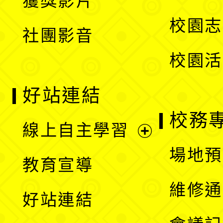
獲獎影片
單
選
校園志
社團影音
單
校園活
好站連結
校務
線上自主學習
展
場地預
教育宣導
開
維修通
好站連結
選