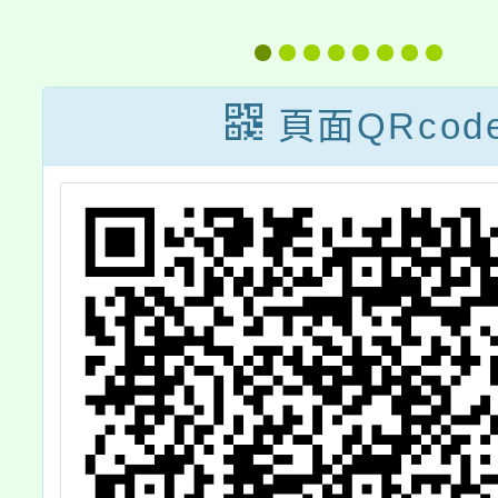
篆刻班
進方案」教師增
驗及正
能研習(5月場)
」招生
頁面QRcod
日起開
請惠予
，並轉
同仁及
報名參
查照。