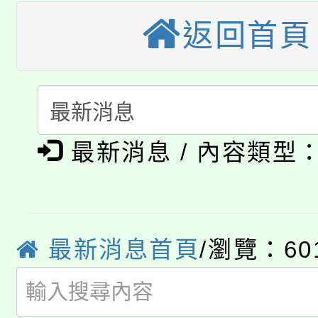
公告本校115學年度第
生本土語及新住民語歌
返回首頁
公告本校115學年度第
代理(課)教師甄選結果(
轉知中國文化大學推廣
代理(課)教師甄選結果(
淨零綠生活教案入校路
《TA101》溝通分析
最新消息 / 內容類型
115年食農教育專業人
會
程，歡迎學生輔導中心
學期銜接期間理賠案件
程
心理、諮商輔導、社會
淨零綠領人才培育課程
學籍身 分審查程序及
最新消息首頁
/瀏覽：60
系所師生報名參加。
公告本校115學年度第1
版
「2026金融保險知識
代理(課)教師甄選結果(