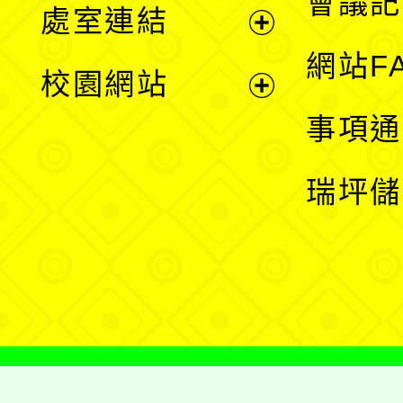
會議記
處室連結
單
展
網站F
校園網站
開
展
事項通
選
開
瑞坪儲
單
選
單