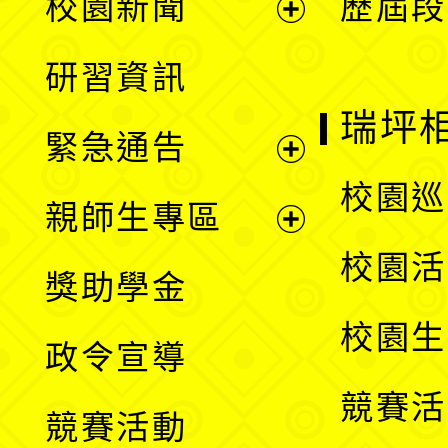
校園新聞
歷屆段
開
展
研習資訊
選
開
瑞坪
緊急通告
單
選
展
校園巡
親師生專區
單
開
展
校園活
獎助學金
選
開
校園生
政令宣導
單
選
競賽活
競賽活動
單