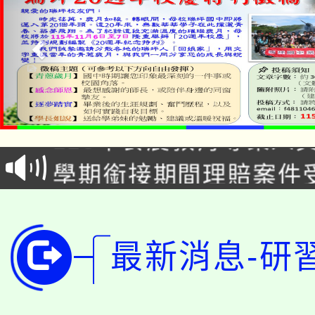
淨零綠生活教案入校路
115年食農教育專業人
會
學期銜接期間理賠案件
程
淨零綠領人才培育課程
學籍身 分審查程序及
公告本校115學年度第1
版
最新消息-研
「2026金融保險知識
代理(課)教師甄選結果(
桃園市115學年度學生
車」活動