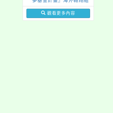
夢基金計畫』海外翱翔組
G-4-6『健康學一下』澳
觀看更多內容
洲塔斯馬尼亞大學參訪活
動成果發表會
佈景版本：
neilrpjh
適用瀏覽器：Edge、Goo
Xoops版本：
XOOPS