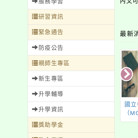
內文
服務學習
研習資訊
緊急通告
最新
防疫公告
親師生專區
新生專區
升學輔導
從林開始．好木生
有關本市「112年度教
國立
升學資訊
》臺灣木育的願景
師諮商輔導支持服務
（M
與展望發布會
－12月教師線上研習
磨課
獎助學金
課程」一案，詳如說
課