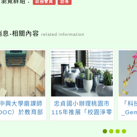
可瀏覽群組：
註冊會員
訪客
消息-相關內容
related information
中興大學磨課師
忠貞國小辦理桃園市
「科
OOC）於教育部
115年推展「校園淨零
_Ge
師平台辦理線上
綠生活」教案徵選暨
程「食面埋伏」
獎勵計畫，鼓勵貴校