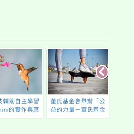
技輔助自主學習
董氏基金會舉辦「公
轉知
mini的實作與應
益的力量－董氏基金
財團
用」
會40周年論壇」，在
利事
心理衛生議題，將以
「11