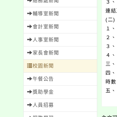
總務處新聞
３、
連結
輔導室新聞
(二
會計室新聞
１、
２、
人事室新聞
３、
家長會新聞
４、 
三、
校園新聞
四、
午餐公告
時數
五、
獎助學金
人員招募