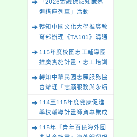
「2026金融保險知識巡
迴講座列車」活動
轉知中國文化大學推廣教
育部辦理《TA101》溝通
分析基礎認證課程，歡迎
115年度校園志工輔導團
學生輔導中心人員，以及
推廣實施計畫，志工培訓
心理、諮商輔導、社會工
－「生命繪本動起來」及
轉知中華民國志願服務協
作等相關系所師生報名參
「玩具醫生」研習
會辦理「志願服務與永續
加。
發展研討會」
114至115年度健康促進
學校輔導計畫師資專業成
長研習
115年『青年百億海外圓