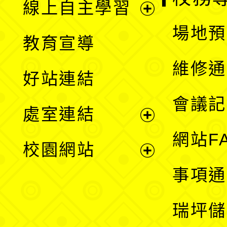
線上自主學習
展
場地預
教育宣導
開
維修通
好站連結
選
會議記
處室連結
單
展
網站F
校園網站
開
展
事項通
選
開
瑞坪儲
單