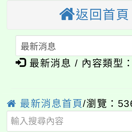
桃園市115學年度學生
車」活動
返回首頁
公告本校115學年度第
生本土語及新住民語歌
公告本校115學年度第
代理(課)教師甄選結果(
轉知中國文化大學推廣
代理(課)教師甄選結果(
淨零綠生活教案入校路
《TA101》溝通分析
最新消息 / 內容類型
115年食農教育專業人
會
程，歡迎學生輔導中心
學期銜接期間理賠案件
程
心理、諮商輔導、社會
最新消息首頁
/瀏覽：53
淨零綠領人才培育課程
學籍身 分審查程序及
系所師生報名參加。
公告本校115學年度第1
版