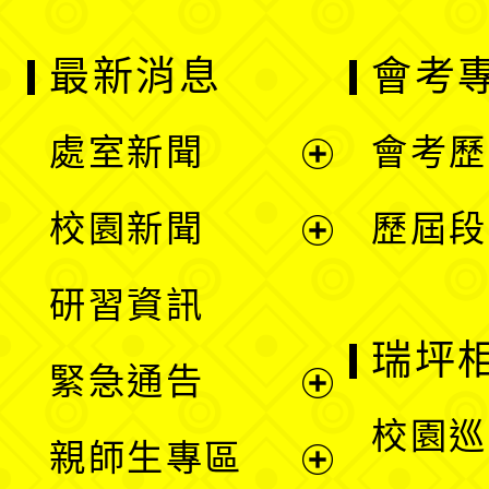
最新消息
會考
處室新聞
會考歷
展
校園新聞
歷屆段
開
展
研習資訊
選
開
瑞坪
緊急通告
單
選
展
校園巡
親師生專區
單