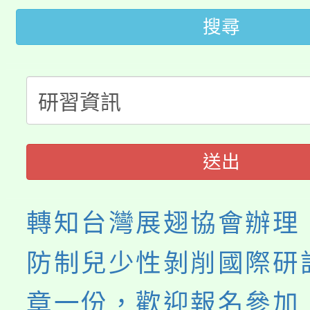
「2026金融保險知識
代理(課)教師甄選結果(
搜尋
桃園市115學年度學生
車」活動
公告本校115學年度第
生本土語及新住民語歌
公告本校115學年度第
代理(課)教師甄選結果(
轉知中國文化大學推廣
代理(課)教師甄選結果(
送出
《TA101》溝通分析
程，歡迎學生輔導中心
轉知台灣展翅協會辦理「
心理、諮商輔導、社會
防制兒少性剝削國際研
系所師生報名參加。
章一份，歡迎報名參加