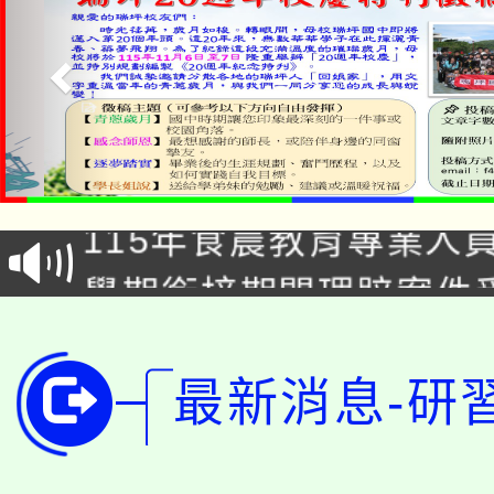
淨零綠生活教案入校路
115年食農教育專業人
會
學期銜接期間理賠案件
程
淨零綠領人才培育課程
學籍身 分審查程序及
公告本校115學年度第1
最新消息-研
版
「2026金融保險知識
代理(課)教師甄選結果(