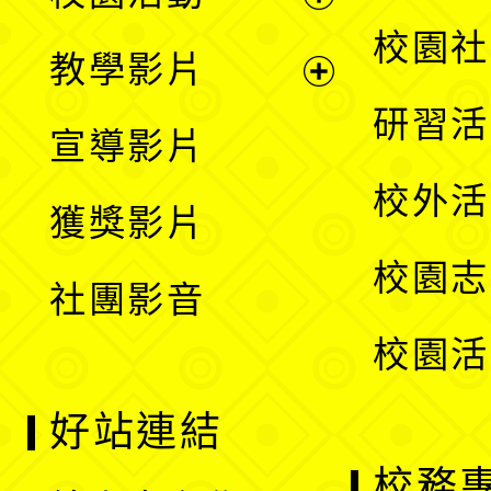
開
展
校園社
教學影片
選
開
展
研習活
宣導影片
單
選
開
校外活
獲獎影片
單
選
校園志
社團影音
單
校園活
好站連結
校務