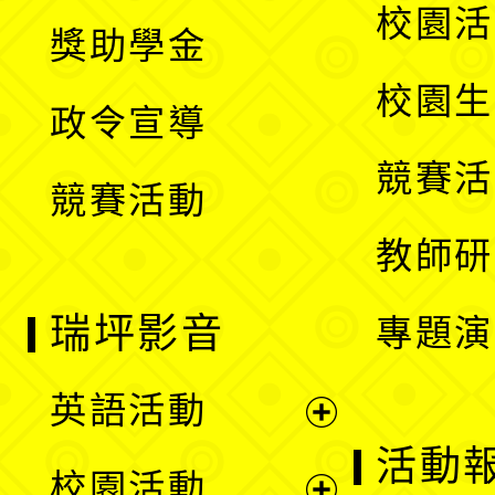
開
展
校園活
獎助學金
選
開
校園生
政令宣導
單
選
競賽活
競賽活動
單
教師研
瑞坪影音
專題演
英語活動
展
活動
校園活動