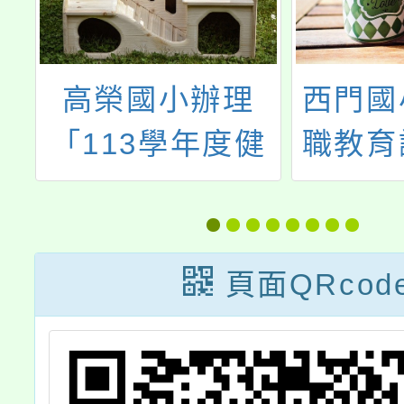
永
高榮國小辦理
西門國
環
「113學年度健
職教育
人
康促進學校­­口腔
世代
第
保健中心學校教
育，怎
相
師研習」
歡迎
頁面QRcod
員、家
人士