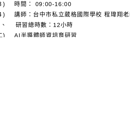
３) 時間： 09:00-16:00
(４) 講師：台中市私立葳格國際學校 程瑋翔老
３、 研習總時數：12小時
二) AI半導體師資培育研習
、 日期：113年11月30日（六）至12月1日
、 時間：上午場 09:00-12:00；下午場 13:00
３、 地點：桃園市立東興國中
、 活動編號：J00018-241000020
５、 講師：陽明交通大學電子所團隊
６、 研習總時數：12小時
三、 本案提供午餐，請於研習系統登記葷素食
四、 請貴校鼓勵所屬教師踴躍參與，並於課務