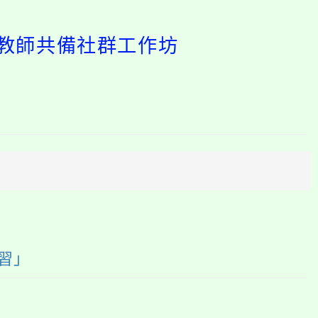
學教師共備社群工作坊
開
啟
上
方
區
塊
習」