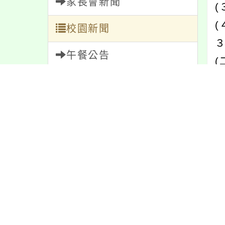
家長會新聞
(
校園新聞
午餐公告
(
１
獎助學金
２
人員招募
４
服務學習
研習資訊
緊急通告
防疫公告