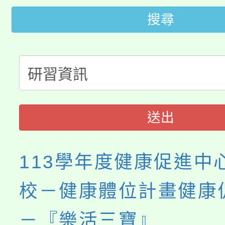
桃園市低收入戶享有免
田徑場及游泳池舉行。
搜尋
大園自造教育及科技中心
視費優惠，中低收入戶
大溪自造教育及科技中心
份教師增能研習
半價優惠，詳情可洽有
淨零綠生活教案入校路
份教師研習
者。
115年食農教育專業人
會
送出
程
113學年度健康促進中
校－健康體位計畫健康
－『樂活三寶』