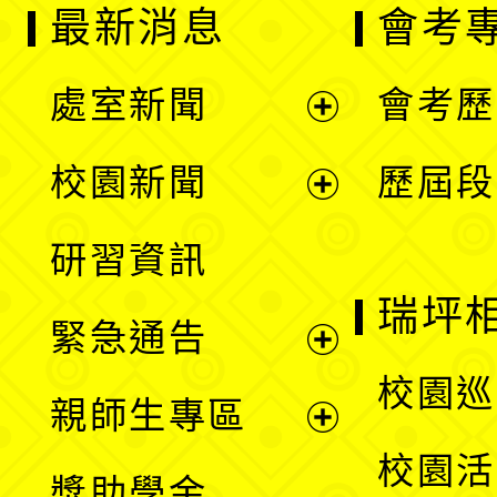
最新消息
會考
處室新聞
會考歷
展
校園新聞
歷屆段
開
展
研習資訊
選
開
瑞坪
緊急通告
單
選
展
校園巡
親師生專區
單
開
展
校園活
獎助學金