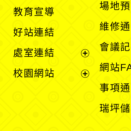
展
場地預
教育宣導
開
維修通
好站連結
選
會議記
處室連結
單
展
網站F
校園網站
開
展
事項通
選
開
瑞坪儲
單
選