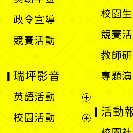
選
開
校園生
政令宣導
單
選
競賽活
競賽活動
單
教師研
瑞坪影音
專題演
英語活動
展
活動
校園活動
開
展
校園社