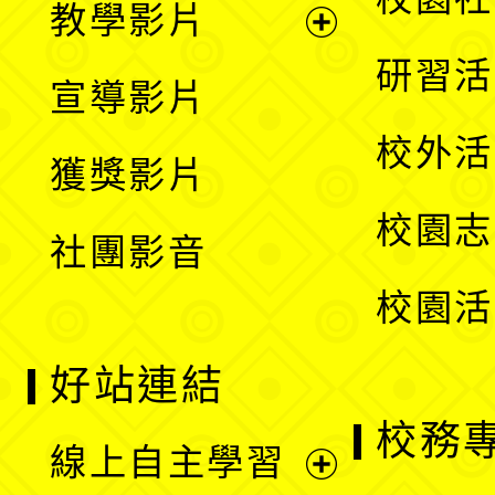
教學影片
選
開
展
研習活
宣導影片
單
選
開
校外活
獲獎影片
單
選
校園志
社團影音
單
校園活
好站連結
校務
線上自主學習