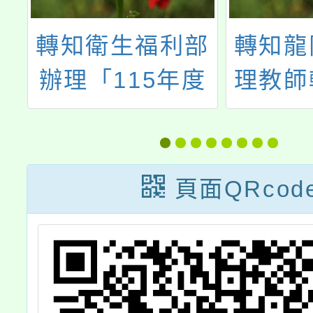
推
轉知衛生福利部
轉知龍
作
辦理「115年度
理教師
逆境少年家庭支
研習「
治
持服務處遇人員
與壓力
主
專業輔導及效能
活動工
頁面QRcod
」
精進計畫」北、
歡迎報
歡
中、南共3場次
詳如說
之初階教育訓