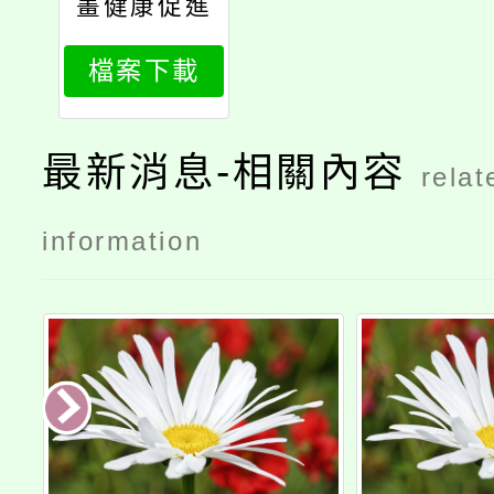
畫健康促進
講座「樂活
檔案下載
三寶」教師
研習
最新消息-相關內容
relat
information