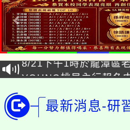
「本色祭」8/29、30
8/21下午1時於龍潭區
場熱烈登場!
YOUNG桃局內行報名
徵才活動。
8月14至27日，桃園
局官網。
115年桃園市運動會8/1
最新消息-研
開!
桃園市低收入戶享有免
田徑場及游泳池舉行。