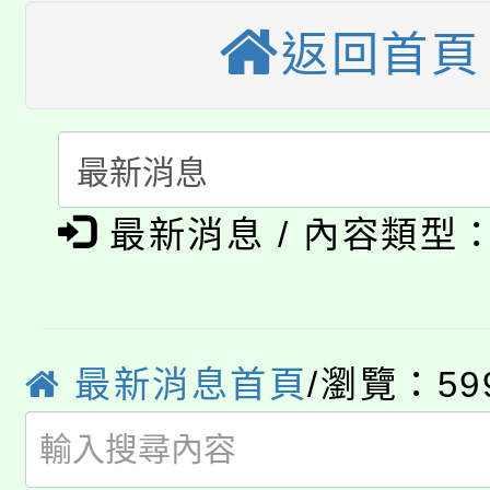
大園自造教育及科技中心
視費優惠，中低收入戶
返回首頁
大溪自造教育及科技中心
份教師增能研習
半價優惠，詳情可洽有
淨零綠生活教案入校路
份教師研習
者。
115年食農教育專業人
會
「本色祭」8/29、30
程
最新消息 / 內容類型
8/21下午1時於龍潭區
場熱烈登場!
YOUNG桃局內行報名
徵才活動。
最新消息首頁
/瀏覽：59
8月14至27日，桃園
局官網。
115年桃園市運動會8/1
開!