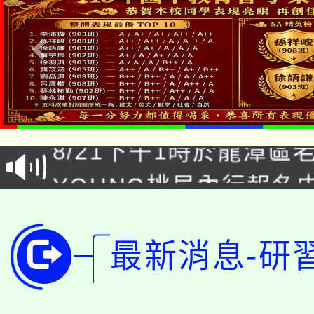
「本色祭」8/29、30
8/21下午1時於龍潭區
場熱烈登場!
YOUNG桃局內行報名
徵才活動。
8月14至27日，桃園
局官網。
115年桃園市運動會8/1
開!
最新消息-研
桃園市低收入戶享有免
田徑場及游泳池舉行。