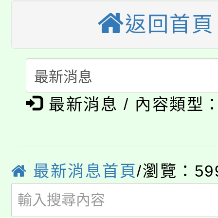
大園自造教育及科技中心
視費優惠，中低收入戶
返回首頁
大溪自造教育及科技中心
份教師增能研習
半價優惠，詳情可洽有
淨零綠生活教案入校路
份教師研習
者。
115年食農教育專業人
會
「本色祭」8/29、30
程
最新消息 / 內容類型
8/21下午1時於龍潭區
場熱烈登場!
YOUNG桃局內行報名
徵才活動。
最新消息首頁
/瀏覽：59
8月14至27日，桃園
局官網。
115年桃園市運動會8/1
開!