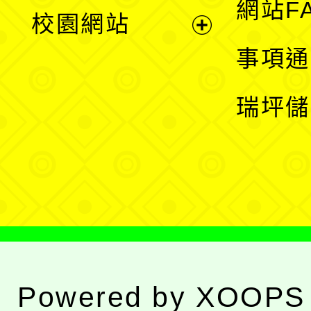
展
網站F
校園網站
開
展
事項通
選
開
瑞坪儲
單
選
單
Powered by
XOOPS