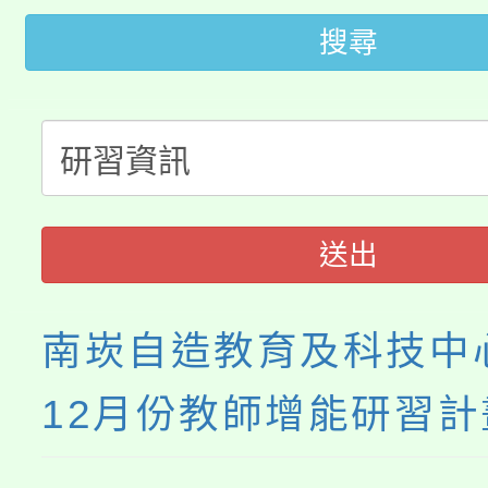
桃園市低收入戶享有免
田徑場及游泳池舉行。
搜尋
大園自造教育及科技中心
視費優惠，中低收入戶
大溪自造教育及科技中心
份教師增能研習
半價優惠，詳情可洽有
淨零綠生活教案入校路
份教師研習
者。
115年食農教育專業人
會
送出
程
南崁自造教育及科技中心
12月份教師增能研習計