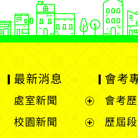
最新消息
會考
處室新聞
會考歷
展
校園新聞
歷屆段
開
展