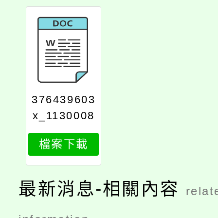
376439603
x_1130008
782_attach
檔案下載
1
最新消息-相關內容
relat