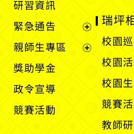
研習資訊
選
開
瑞坪
緊急通告
單
選
展
校園巡
親師生專區
單
開
展
校園活
獎助學金
選
開
校園生
政令宣導
單
選
競賽活
競賽活動
單
教師研