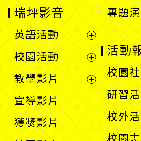
瑞坪影音
專題演
英語活動
展
活動
校園活動
開
展
校園社
教學影片
選
開
展
研習活
宣導影片
單
選
開
校外活
獲獎影片
單
選
校園志