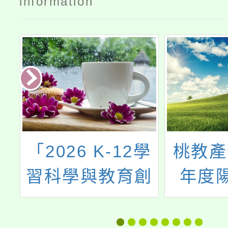
information
部
「2026 K-12學
桃教產
委
習科學與教育創
年度
馨
新研討會」
928
基
祝教師