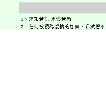
1、求知若飢 虛懷若愚
2、任何被視為感情的枷鎖，都試著
3、自強不息
徐嘉裕(Neil Hsu)的工作心得網誌!
徐嘉裕 Neil hsu粉絲團
E-MAIL：
b168168tw@gmail.com