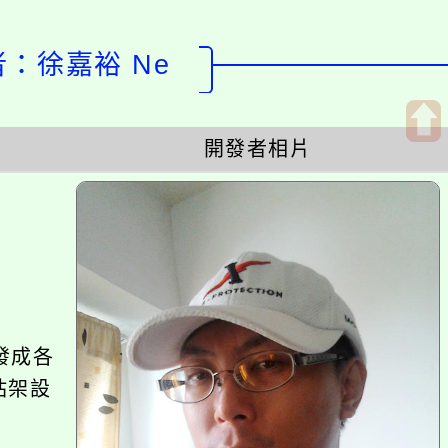
計者：徐嘉裕 Ne
開發者相片
開
啟
上
方
區
塊
發成各
站架設