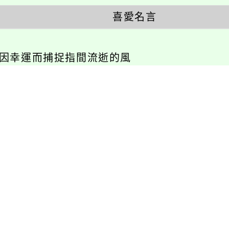
喜愛名言
不因幸運而捕捉指間流逝的風
相關連結