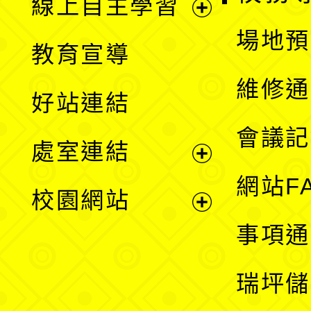
線上自主學習
展
場地預
教育宣導
開
維修通
好站連結
選
會議記
處室連結
單
展
網站F
校園網站
開
展
事項通
選
開
瑞坪儲
單