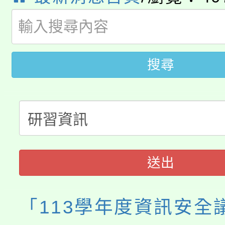
系所師生報名參加。
公告本校115學年度第1
版
「2026金融保險知識
代理(課)教師甄選結果(
桃園市115學年度學生
車」活動
搜尋
公告本校115學年度第
生本土語及新住民語歌
公告本校115學年度第
代理(課)教師甄選結果(
轉知中國文化大學推廣
代理(課)教師甄選結果(
送出
《TA101》溝通分析
程，歡迎學生輔導中心
「113學年度資訊安全
心理、諮商輔導、社會