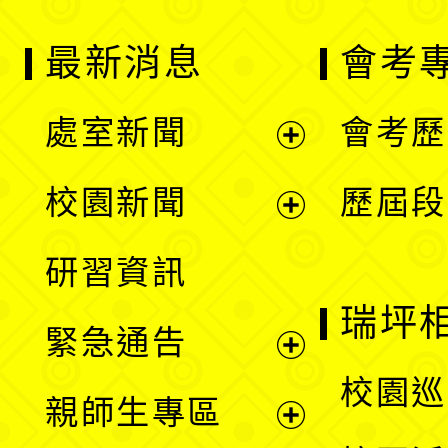
最新消息
會考
處室新聞
會考歷
展
校園新聞
歷屆段
開
展
研習資訊
選
開
瑞坪
緊急通告
單
選
展
校園巡
親師生專區
單
開