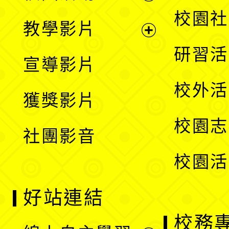
開
展
校園社
教學影片
選
開
展
研習活
宣導影片
單
選
開
校外活
獲獎影片
單
選
校園志
社團影音
單
校園活
好站連結
校務