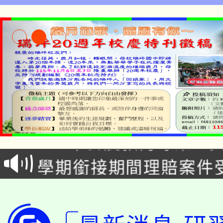
淨零綠生活教案入校路
115年食農教育專業人
會
學期銜接期間理賠案件
程
淨零綠領人才培育課程
學籍身 分審查程序及
公告本校115學年度第1
版