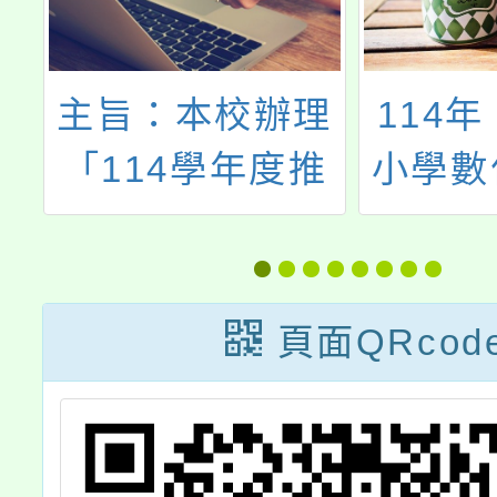
理
114年「推動中
114
推
小學數位學習精
題推廣
體
進方案」教師增
坊」北
畫
能研習(5月場) -
三
教
修正
頁面QRcod
書
業
鼓