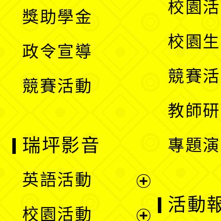
展
校園活
獎助學金
選
開
校園生
政令宣導
單
選
競賽活
競賽活動
單
教師研
瑞坪影音
專題演
英語活動
展
活動
校園活動