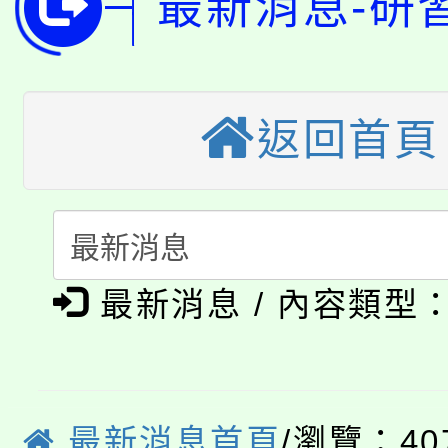
最新消息-研
「2026金融保險知識
代理(課)教師甄選結果(
桃園市115學年度學生
車」活動
公告本校115學年度第
生本土語及新住民語歌
返回首頁
公告本校115學年度第
代理(課)教師甄選結果(
轉知中國文化大學推廣
代理(課)教師甄選結果(
淨零綠生活教案入校路
《TA101》溝通分析
最新消息 / 內容類型
115年食農教育專業人
會
程，歡迎學生輔導中心
學期銜接期間理賠案件
程
心理、諮商輔導、社會
淨零綠領人才培育課程
學籍身 分審查程序及
最新消息首頁
/瀏覽：40