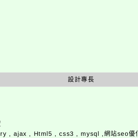
設計專長
y , ajax , Html5 , css3 , mysql ,網站se
喜愛名言