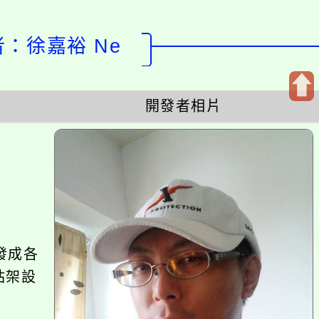
徐嘉裕 Ne
開發者相片
開
啟
上
方
區
塊
各