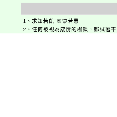
1、求知若飢 虛懷若愚
2、任何被視為感情的枷鎖，都試著不因
3、自強不息
徐嘉裕(Neil Hsu)的工作心得網誌!
徐嘉裕 Neil hsu粉絲團
E-MAIL：
b168168tw@gmail.com
最新消息
會考專區
處室新聞
會考歷屆試題
展