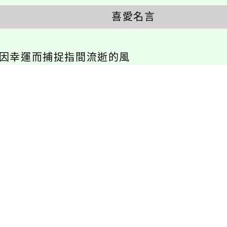
幸運而捕捉指間流逝的風
相關連結
瑞坪相簿
瑞坪影音
活動報名
校園巡禮
英語活動
校園社團
展