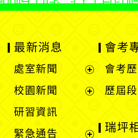
最新消息
會考
處室新聞
會考歷
展
校園新聞
歷屆段
開
展
研習資訊
選
開
瑞坪
緊急通告
單