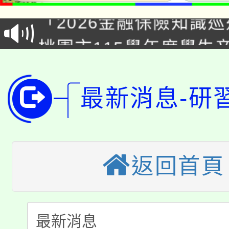
「2026金融保險知識
代理(課)教師甄選結果(
桃園市115學年度學生
車」活動
公告本校115學年度第
生本土語及新住民語歌
公告本校115學年度第
最新消息-研
代理(課)教師甄選結果(
轉知中國文化大學推廣
代理(課)教師甄選結果(
轉知苗栗縣政府辦理11
《TA101》溝通分析
返回首頁
桃園市115學年度學生
縣市「校園短影音徵選
程，歡迎學生輔導中心
「桃園市補助參觀特色
要點
門員」簡章及活動海報
心理、諮商輔導、社會
115年度「教育部表揚
展演活動實施計畫」
踴躍報名參加。