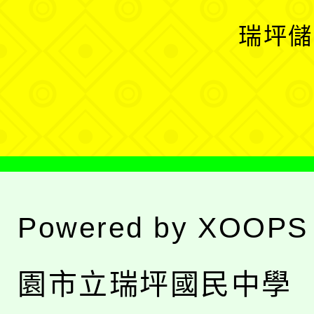
選
開
瑞坪儲
單
選
單
Powered by
XOOPS
園市立瑞坪國民中學