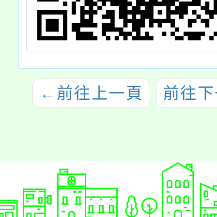
←
前往上一頁
前往下