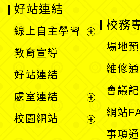
好站連結
校務
線上自主學習
展
場地預
教育宣導
開
維修通
好站連結
選
會議記
處室連結
單
展
網站F
校園網站
開
展
事項通