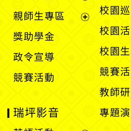
選
展
校園巡
親師生專區
單
開
展
校園活
獎助學金
選
開
校園生
政令宣導
單
選
競賽活
競賽活動
單
教師研
瑞坪影音
專題演