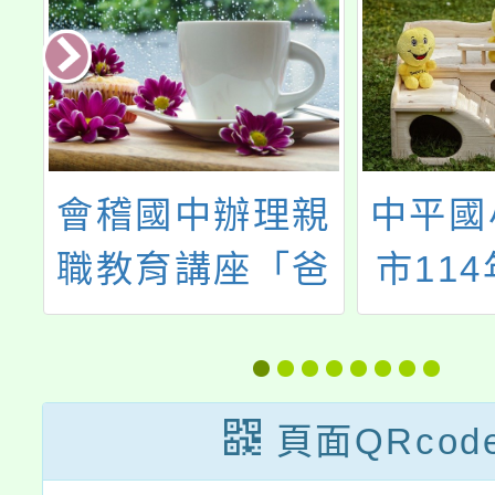
在
會稽國中辦理親
中平國
態
職教育講座「爸
市11
媽們！您知道青
懷目睹
少年都在煩惱什
少年研
麼嗎？青少年的
計畫1
頁面QRcod
觸法黑洞」，歡
報名