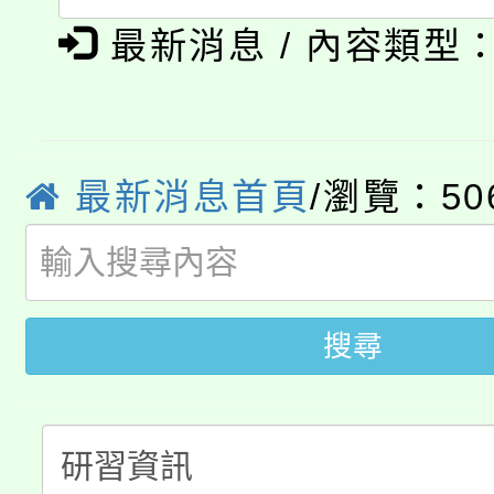
系所師生報名參加。
公告本校115學年度第1
義教育推展貢獻獎」
最新消息 / 內容類型
「2026金融保險知識
代理(課)教師甄選結果(
桃園市115學年度學生
車」活動
最新消息首頁
/瀏覽：50
公告本校115學年度第
生本土語及新住民語歌
公告本校115學年度第
代理(課)教師甄選結果(
轉知中國文化大學推廣
代理(課)教師甄選結果(
搜尋
轉知苗栗縣政府辦理11
《TA101》溝通分析
桃園市115學年度學生
縣市「校園短影音徵選
程，歡迎學生輔導中心
「桃園市補助參觀特色
要點
門員」簡章及活動海報