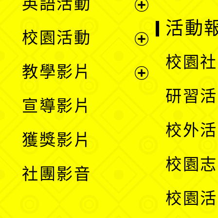
英語活動
展
活動
校園活動
開
展
校園社
教學影片
選
開
展
研習活
宣導影片
單
選
開
校外活
獲獎影片
單
選
校園志
社團影音
單
校園活