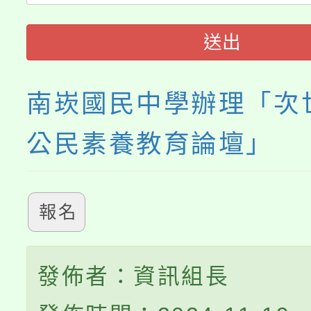
心理、諮商輔導、社會
115年度「教育部表揚
展演活動實施計畫」
踴躍報名參加。
系所師生報名參加。
送出
義教育推展貢獻獎」
南崁國民中學辦理「次
公民素養教育論壇」
報名
發佈者：資訊組長