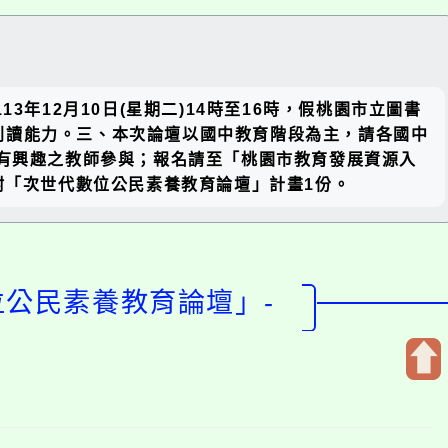
關閉區
13年12月10日(星期二)14時至16時，假桃園市立圖書
塊
判讀能力。三、本次論壇以國中教育階段為主，請各國中
養有興趣之教師參與；報名請至「桃園市教育發展資源入
0008。四、檢附「次世代數位公民素養教育論壇」計畫1份。
位公民素養教育論壇」-
開
啟
上