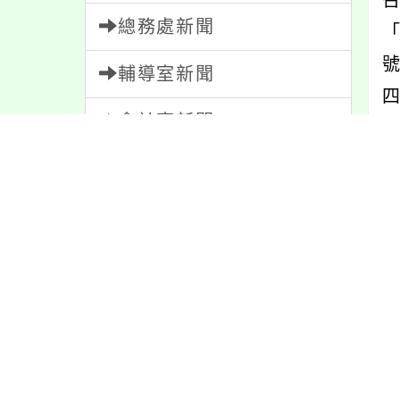
總務處新聞
「
號
輔導室新聞
會計室新聞
人事室新聞
內
家長會新聞
校園新聞
內
午餐公告
獎助學金