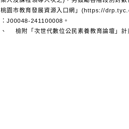
召集人及課程領導人次之)，另鼓勵各階段別對
桃園市教育發展資源入口網」(https://drp.tyc.ed
：J00048-241100008。
四、 檢附「次世代數位公民素養教育論壇」計
文可瀏覽群組：
註冊會員
訪客
容附件下載
Download attachment