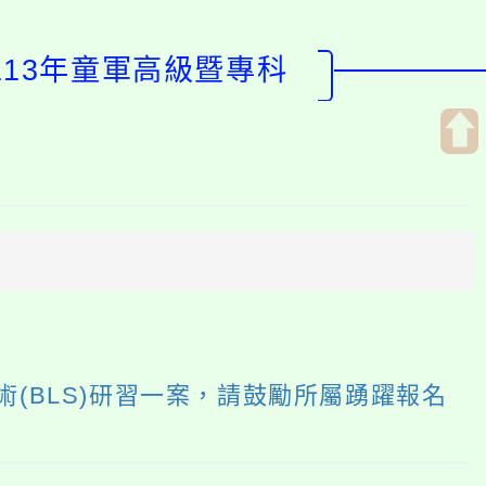
113年童軍高級暨專科
開
啟
上
方
區
塊
(BLS)研習一案，請鼓勵所屬踴躍報名