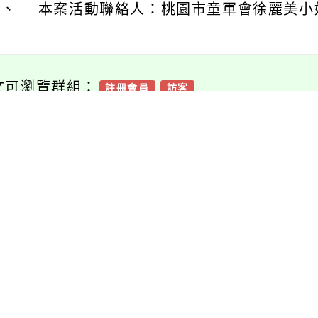
、 本案活動聯絡人：桃園市童軍會徐麗美小姐(電話
文可瀏覽群組：
註冊會員
訪客
容附件下載
Download attachment