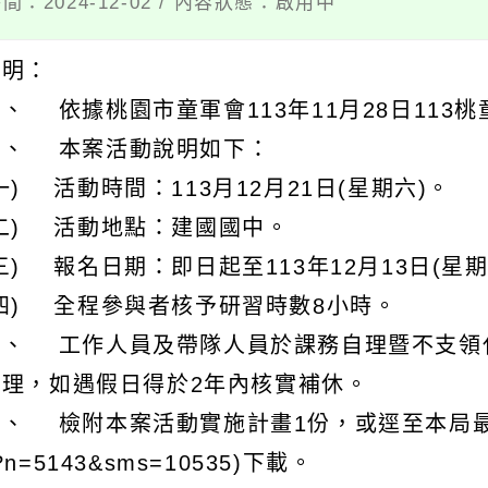
間：2024-12-02 / 內容狀態：啟用中
說明：
、 依據桃園市童軍會113年11月28日113桃
二、 本案活動說明如下：
一) 活動時間：113月12月21日(星期六)。
(二) 活動地點：建國國中。
三) 報名日期：即日起至113年12月13日(星
(四) 全程參與者核予研習時數8小時。
三、 工作人員及帶隊人員於課務自理暨不支領代
辦理，如遇假日得於2年內核實補休。
、 檢附本案活動實施計畫1份，或逕至本局最新消息(htt
?n=5143&sms=10535)下載。