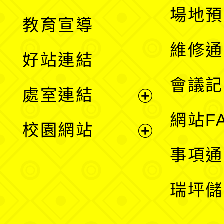
展
場地預
教育宣導
開
維修通
好站連結
選
會議記
處室連結
單
展
網站F
校園網站
開
展
事項通
選
開
瑞坪儲
單
選