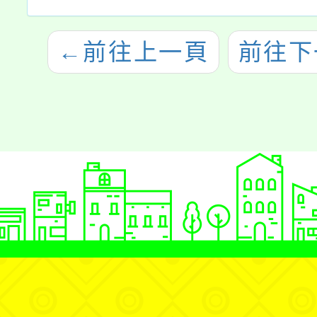
←
前往上一頁
前往下