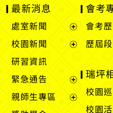
最新消息
會考
處室新聞
會考歷
展
校園新聞
歷屆段
開
展
研習資訊
選
開
瑞坪
緊急通告
單
選
展
校園巡
親師生專區
單
開
展
校園活