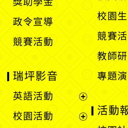
獎助學金
選
開
校園生
政令宣導
單
選
競賽活
競賽活動
單
教師研
瑞坪影音
專題演
英語活動
展
活動
校園活動
開