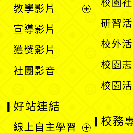
展
校園社
教學影片
選
開
展
研習活
宣導影片
單
選
開
校外活
獲獎影片
單
選
校園志
社團影音
單
校園活
好站連結
校務
線上自主學習