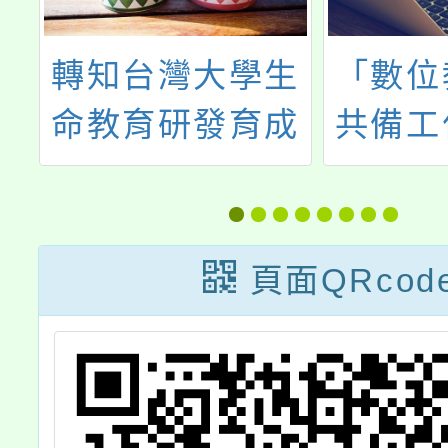
中
轉知台灣大學生
「數位
精
命教育研發育成
共備工
生
中心辦理「網路
高積木
科
世代青少年心理
結合」
-
健康之療癒心理
頁面QRcod
學系列桌遊」簡
章，歡迎本校教
師參與。