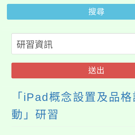
公告本校115學年度第
代理(課)教師甄選結果(
搜尋
轉知中國文化大學推廣
代理(課)教師甄選結果(
轉知苗栗縣政府辦理11
《TA101》溝通分析
桃園市115學年度學生
縣市「校園短影音徵選
程，歡迎學生輔導中心
「桃園市補助參觀特色
要點
門員」簡章及活動海報
心理、諮商輔導、社會
送出
展演活動實施計畫」
踴躍報名參加。
系所師生報名參加。
「iPad概念設置及品
動」研習