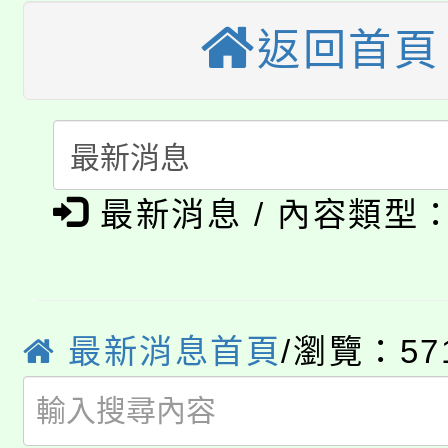
轉知中國文化大學推廣
代理(課)教師甄選結果(
返回首頁
轉知苗栗縣政府辦理11
《TA101》溝通分析
桃園市115學年度學生
縣市「校園短影音徵選
程，歡迎學生輔導中心
「桃園市補助參觀特色
要點
門員」簡章及活動海報
心理、諮商輔導、社會
淨零綠領人才培育課程
最新消息 / 內容類型
展演活動實施計畫」
踴躍報名參加。
系所師生報名參加。
公告本校115學年度第1
「2026金融保險知識
代理(課)教師甄選結果(
最新消息首頁
/瀏覽：57
桃園市115學年度學生
車」活動
公告本校115學年度第
生本土語及新住民語歌