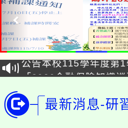
淨零綠領人才培育課程
公告本校115學年度第1
「2026金融保險知識
代理(課)教師甄選結果(
桃園市115學年度學生
車」活動
最新消息-研
公告本校115學年度第
生本土語及新住民語歌
公告本校115學年度第
代理(課)教師甄選結果(