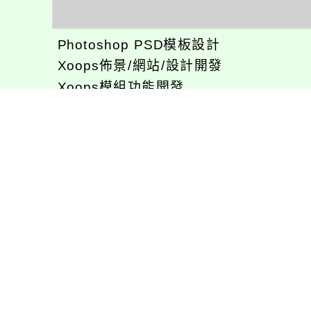
Photoshop PSD模板設計
Xoops佈景/網站/設計開發
Xoops模組功能開發
CentOS環境設置，xampp伺服器建置
專長程式：php , JavaScrupt , JQuer
1、求知若飢 虛懷若愚
2、任何被視為感情的枷鎖，都試著不因
3、自強不息
徐嘉裕(Neil Hsu)的工作心得網誌!