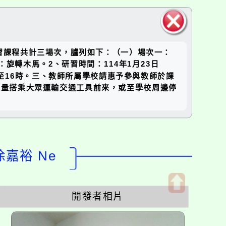
關閉區
份研習課程共計三場次，臚列如下：（一）場次一：
塊
：旋轉木馬。2、研習時間：114年1月23日
時至16時。三、教師所屬學校請惠予參與教師於課
盡量搭乘大眾運輸交通工具前來，或至學校周邊停
徐嘉裕 Ne
開發者相片
開
啟
上