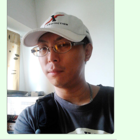
方
區
塊
各