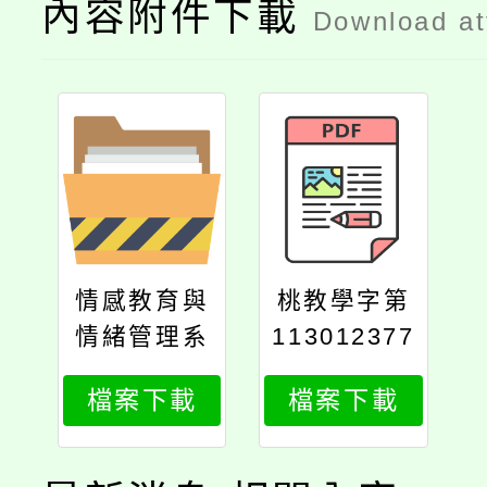
內容附件下載
Download a
情感教育與
桃教學字第
情緒管理系
113012377
列講座－我
2號
檔案下載
檔案下載
們與上癮的
距離：網
路、藥物和