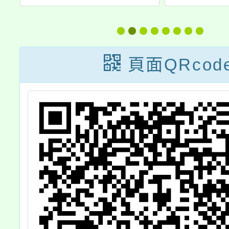
洋
命教育與「社會
上課程
優
情緒學習
生：魚
宣
(SEL)」工作
神奇之
頁面QRcod
坊，歡迎教師報
名參與，請查
照。