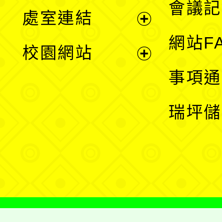
會議記
處室連結
單
展
網站F
校園網站
開
展
事項通
選
開
瑞坪儲
單
選
單