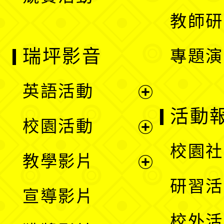
單
教師研
瑞坪影音
專題演
英語活動
展
活動
校園活動
開
展
校園社
教學影片
選
開
展
研習活
宣導影片
單
選
開
校外活