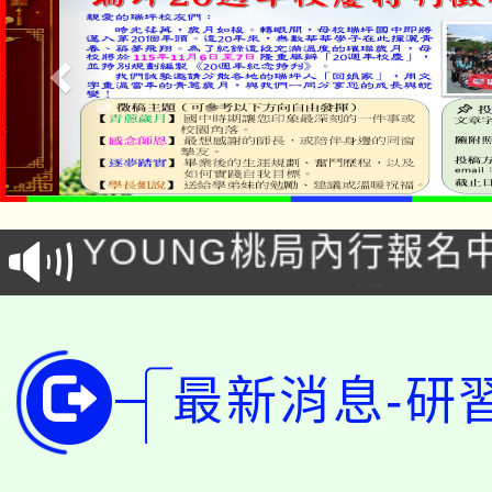
「本色祭」8/29、30
8/21下午1時於龍潭區
場熱烈登場!
YOUNG桃局內行報名
徵才活動。
8月14至27日，桃園
局官網。
115年桃園市運動會8/1
開!
最新消息-研
桃園市低收入戶享有免
田徑場及游泳池舉行。
大園自造教育及科技中心
視費優惠，中低收入戶