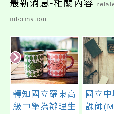
最新消息-相關內容
relat
毒品
information
大
轉知國立羅東高
國立中
育
級中學為辦理生
課師(M