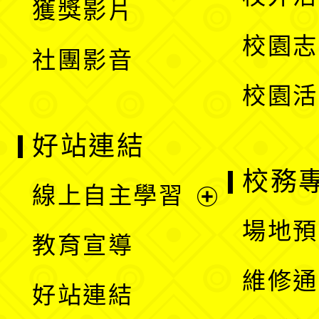
獲獎影片
單
選
校園志
社團影音
單
校園活
好站連結
校務
線上自主學習
展
場地預
教育宣導
開
維修通
好站連結
選