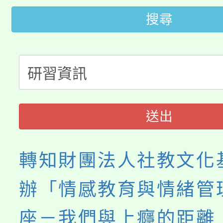
大園自造教育及科技中心
視費優惠，中低收入戶
搜尋
大溪自造教育及科技中心
份教師增能研習
半價優惠，詳情可洽有
淨零綠生活教案入校路
份教師研習
者。
115年食農教育專業人
會
程
送出
轉知財團法人社教文化
辦「情感教育與情緒管
座－我們與上癮的距離