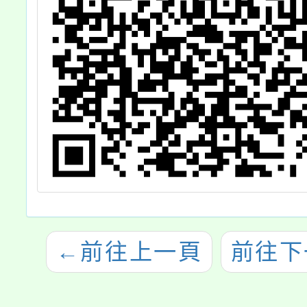
←
前往上一頁
前往下