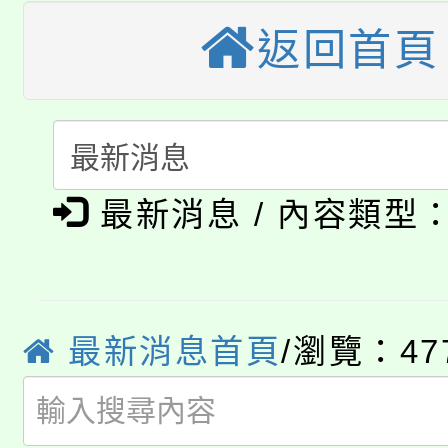
大溪自造教育及科技中心
份教師增能研習
半價優惠，詳情可洽有
返回首頁
淨零綠生活教案入校路
份教師研習
者。
115年食農教育專業人
會
「本色祭」8/29、30
程
最新消息 / 內容類型
8/21下午1時於龍潭區
場熱烈登場!
YOUNG桃局內行報名
徵才活動。
8月14至27日，桃園
局官網。
最新消息首頁
/瀏覽：47
115年桃園市運動會8/1
開!
桃園市低收入戶享有免
田徑場及游泳池舉行。