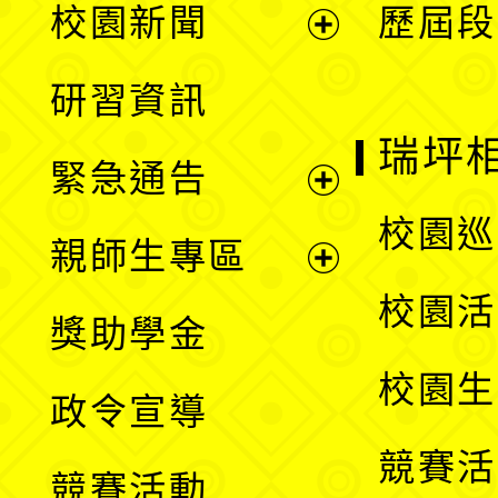
校園新聞
歷屆段
開
展
研習資訊
選
開
瑞坪
緊急通告
單
選
展
校園巡
親師生專區
單
開
展
校園活
獎助學金
選
開
校園生
政令宣導
單
選
競賽活
競賽活動