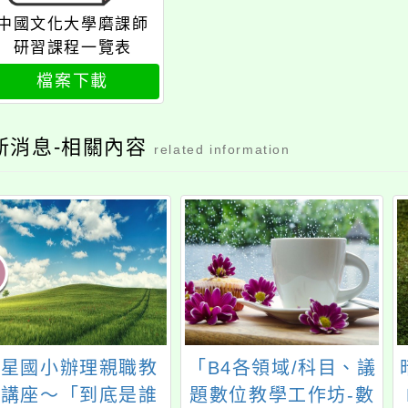
中國文化大學磨課師
研習課程一覽表
檔案下載
新消息-相關內容
related information
龍星國小辦理親職教
「B4各領域/科目、議
育講座～「到底是誰
題數位教學工作坊-數