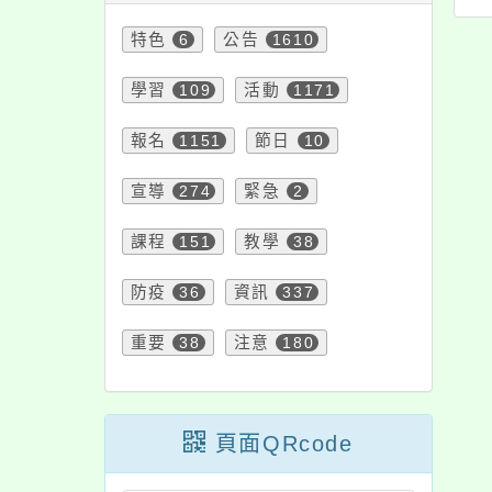
計競賽準備經驗分
師增能研習(10月場)
手
特色
6
公告
1610
享」
學習
109
活動
1171
報名
1151
節日
10
宣導
274
緊急
2
課程
151
教學
38
防疫
36
資訊
337
重要
38
注意
180
頁面QRcode