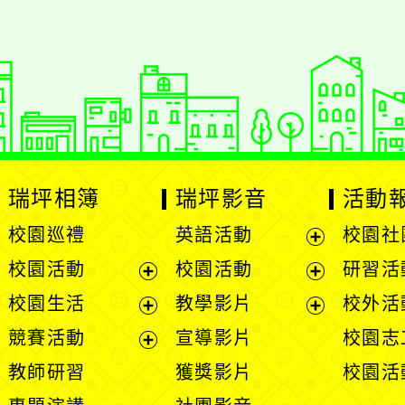
瑞坪相簿
瑞坪影音
活動
校園巡禮
英語活動
校園社
展
校園活動
校園活動
研習活
開
展
展
校園生活
教學影片
校外活
選
開
開
展
展
競賽活動
宣導影片
校園志
單
選
選
開
開
展
教師研習
獲獎影片
校園活
單
單
選
選
開