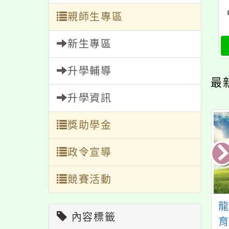
親師生專區
新生專區
升學輔導
最
升學資訊
獎助學金
政令宣導
競賽活動
13年度學生資訊教
114年「推動中小學數
內容標籤
賽：Scratch程式
位學習精進方案」教