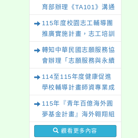
育部辦理《TA101》溝通
分析基礎認證課程，歡迎
115年度校園志工輔導團
學生輔導中心人員，以及
推廣實施計畫，志工培訓
心理、諮商輔導、社會工
－「生命繪本動起來」及
轉知中華民國志願服務協
作等相關系所師生報名參
「玩具醫生」研習
會辦理「志願服務與永續
加。
發展研討會」
114至115年度健康促進
學校輔導計畫師資專業成
長研習
115年『青年百億海外圓
夢基金計畫』海外翱翔組
G-4-6『健康學一下』澳
觀看更多內容
洲塔斯馬尼亞大學參訪活