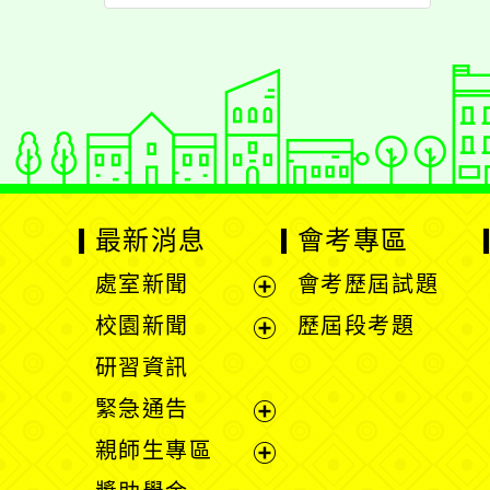
動成果發表會
最新消息
會考專區
處室新聞
會考歷屆試題
展
校園新聞
歷屆段考題
開
展
研習資訊
選
開
緊急通告
單
選
展
親師生專區
單
開
展