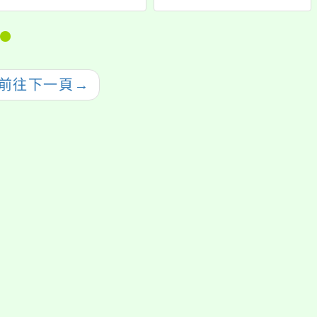
程
wordwall課堂運用實
戰-以英文教學為例」
前往下一頁
→