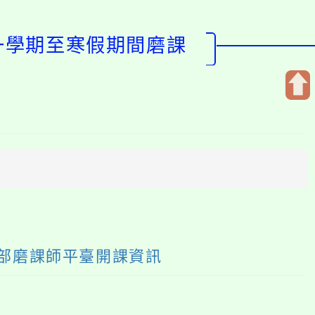
第一學期至寒假期間磨課
開
啟
上
方
區
塊
育部磨課師平臺開課資訊