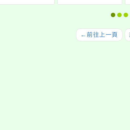
機成癮，談3C使用
學」研習
的親子溝通」，歡迎
本校教師、家長及社
區人士踴躍參加。
←
前往上一頁