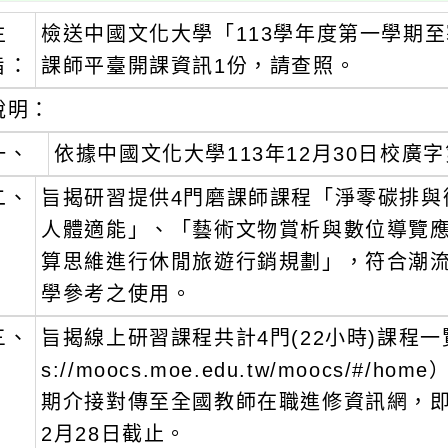
主
檢送中國文化大學「113學年度第一學期
旨：
課師平臺開課資訊1份，請查照。
說明：
一、
依據中國文化大學113年12月30日校廣字第
二、
旨揭研習提供4門磨課師課程「淨零碳排與
人體適能」、「藝術文物賞析與數位導覽
算思維進行休閒旅遊行銷規劃」，符合潮
學參考之使用。
三、
旨揭線上研習課程共計4門(22小時)課程一
s://moocs.moe.edu.tw/moocs
期介接對傳至全國教師在職進修資訊網，即
2月28日截止。