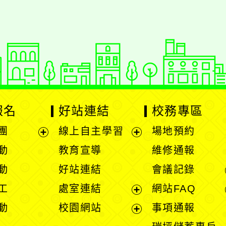
報名
好站連結
校務專區
團
線上自主學習
場地預約
展
展
動
教育宣導
維修通報
開
開
動
好站連結
會議記錄
選
選
工
處室連結
網站FAQ
單
單
展
動
校園網站
事項通報
開
展