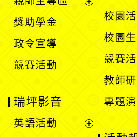
親師生專區
單
開
展
校園活
獎助學金
選
開
校園生
政令宣導
單
選
競賽活
競賽活動
單
教師研
瑞坪影音
專題演
英語活動
展