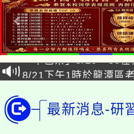
公告本校115學年度第1
「本色祭」8/29、30
代理(課)教師甄選結果
8/21下午1時於龍潭區
場熱烈登場!
告(尚有缺額)
YOUNG桃局內行報名
徵才活動。
8月14至27日，桃園
局官網。
最新消息-研
115年桃園市運動會8/1
開!
桃園市低收入戶享有免
田徑場及游泳池舉行。