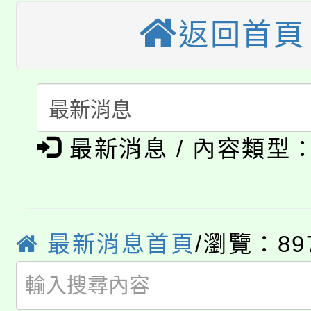
大園自造教育及科技中心
視費優惠，中低收入戶
返回首頁
大溪自造教育及科技中心
份教師增能研習
半價優惠，詳情可洽有
淨零綠生活教案入校路
份教師研習
者。
公告本校115學年度第1
會
最新消息 / 內容類型
「本色祭」8/29、30
代理(課)教師甄選結果
8/21下午1時於龍潭區
場熱烈登場!
告(尚有缺額)
YOUNG桃局內行報名
徵才活動。
最新消息首頁
/瀏覽：89
8月14至27日，桃園
局官網。
115年桃園市運動會8/1
開!