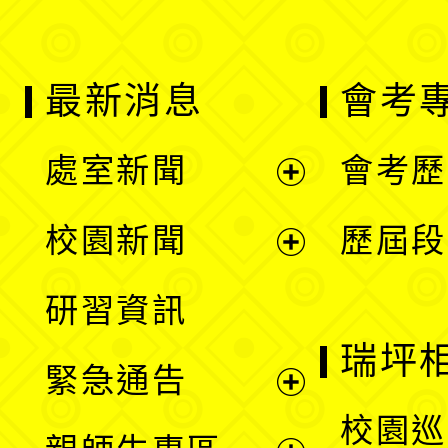
最新消息
會考
處室新聞
會考歷
展
校園新聞
歷屆段
開
展
研習資訊
選
開
瑞坪
緊急通告
單
選
展
校園巡