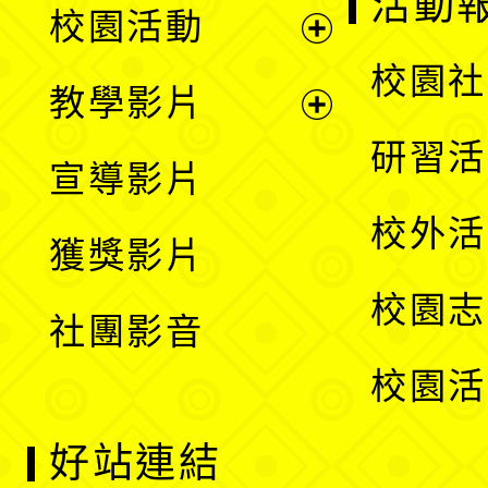
活動
校園活動
開
展
校園社
教學影片
選
開
展
研習活
宣導影片
單
選
開
校外活
獲獎影片
單
選
校園志
社團影音
單
校園活
好站連結