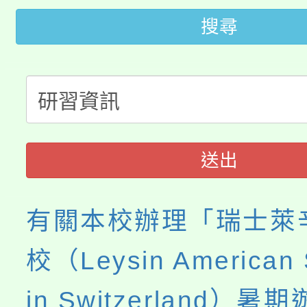
桃園市低收入戶享有免
搜尋
田徑場及游泳池舉行。
大園自造教育及科技中心
視費優惠，中低收入戶
大溪自造教育及科技中心
份教師增能研習
半價優惠，詳情可洽有
淨零綠生活教案入校路
份教師研習
者。
送出
會
有關本校辦理「瑞士萊
校（Leysin American 
in Switzerland）