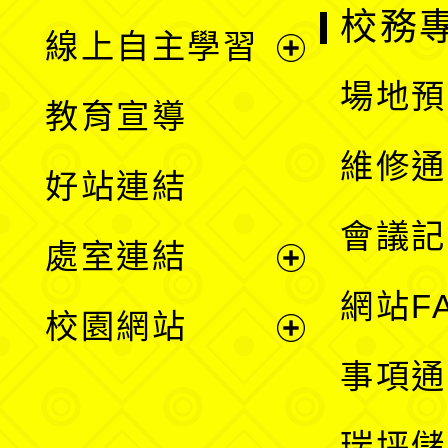
校務
線上自主學習
展
場地預
教育宣導
開
維修通
好站連結
選
會議記
處室連結
單
展
網站F
校園網站
開
展
事項通
選
開
瑞坪儲