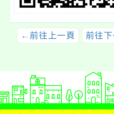
←
前往上一頁
前往下