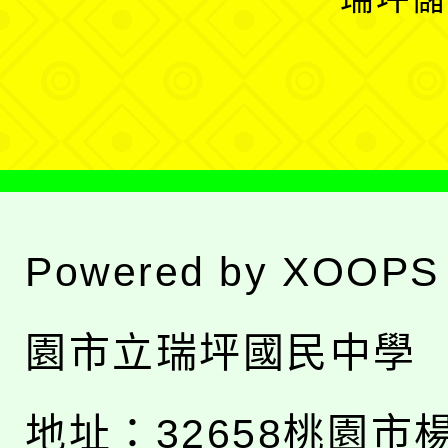
單
選
單
Powered by
XOOPS
園市立瑞坪國民中學
地址：
32658桃園市