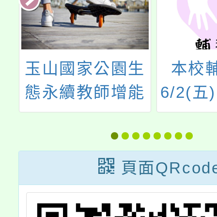
及
玉山國家公園生
本校
份
態永續教師增能
6/2(
工作坊說明會
親職
「父母
與情緒
頁面QRcod
歡迎
師、社