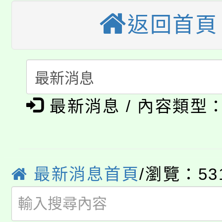
轉知苗栗縣政府辦理11
《TA101》溝通分析
返回首頁
桃園市115學年度學生
縣市「校園短影音徵選
程，歡迎學生輔導中心
「桃園市補助參觀特色
要點
門員」簡章及活動海報
心理、諮商輔導、社會
淨零綠領人才培育課程
展演活動實施計畫」
踴躍報名參加。
系所師生報名參加。
最新消息 / 內容類型
公告本校115學年度第1
「2026金融保險知識
代理(課)教師甄選結果(
桃園市115學年度學生
車」活動
最新消息首頁
/瀏覽：53
公告本校115學年度第
生本土語及新住民語歌
公告本校115學年度第
代理(課)教師甄選結果(