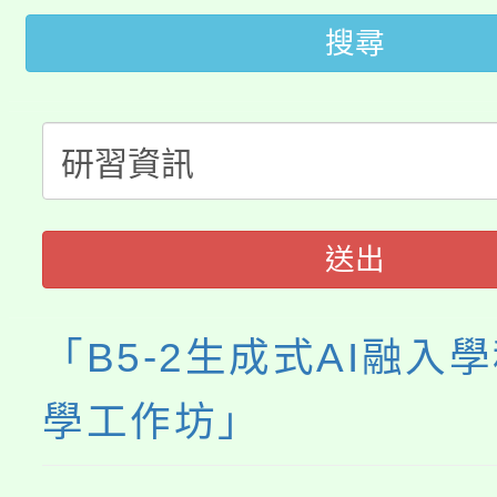
轉知中國文化大學推廣
搜尋
代理(課)教師甄選結果(
轉知苗栗縣政府辦理11
《TA101》溝通分析
桃園市115學年度學生
縣市「校園短影音徵選
程，歡迎學生輔導中心
「桃園市補助參觀特色
要點
門員」簡章及活動海報
心理、諮商輔導、社會
送出
展演活動實施計畫」
踴躍報名參加。
系所師生報名參加。
「B5-2生成式AI融入
學工作坊」