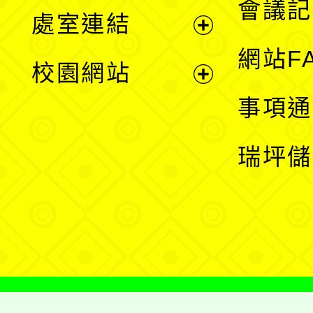
會議記
處室連結
單
展
網站F
校園網站
開
展
事項通
選
開
瑞坪儲
單
選
單