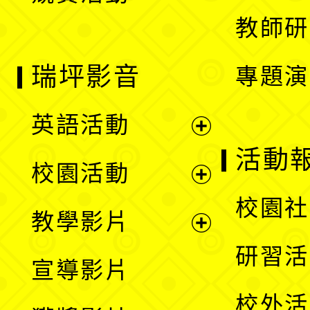
教師研
瑞坪影音
專題演
英語活動
展
活動
校園活動
開
展
校園社
教學影片
選
開
展
研習活
宣導影片
單
選
開
校外活