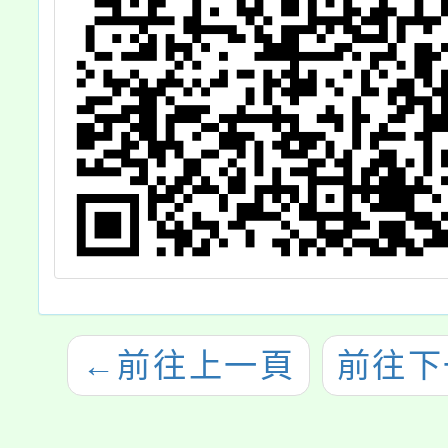
←
前往上一頁
前往下