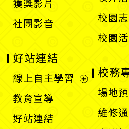
獲獎影片
單
選
校園志
社團影音
單
校園活
好站連結
校務
線上自主學習
展
場地預
教育宣導
開
維修通
好站連結
選