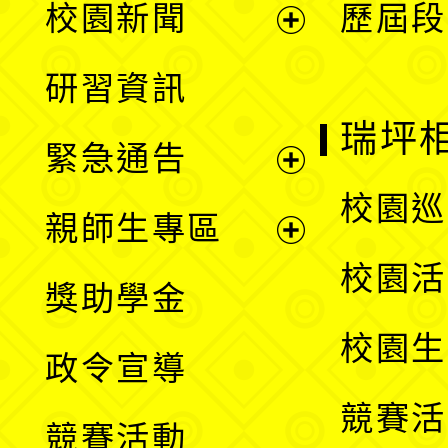
校園新聞
歷屆段
開
展
研習資訊
選
開
瑞坪
緊急通告
單
選
展
校園巡
親師生專區
單
開
展
校園活
獎助學金
選
開
校園生
政令宣導
單
選
競賽活
競賽活動
單