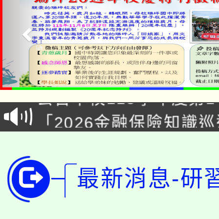
淨零綠領人才培育課程
公告本校115學年度第1
「2026金融保險知識
代理(課)教師甄選結果(
桃園市115學年度學生
車」活動
公告本校115學年度第
生本土語及新住民語歌
最新消息-研
公告本校115學年度第
代理(課)教師甄選結果(
轉知中國文化大學推廣
代理(課)教師甄選結果(