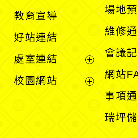
展
場地預
教育宣導
開
維修通
好站連結
選
會議記
處室連結
單
展
網站F
校園網站
開
展
事項通
選
開
瑞坪儲
單
選