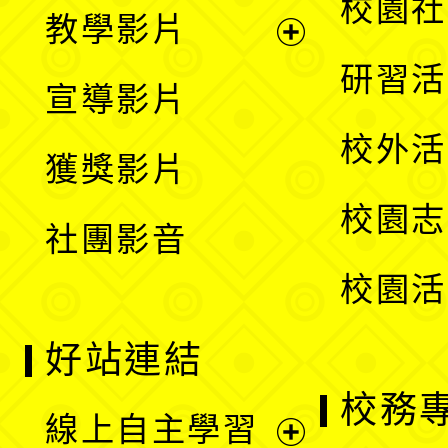
展
校園社
教學影片
選
開
展
研習活
宣導影片
單
選
開
校外活
獲獎影片
單
選
校園志
社團影音
單
校園活
好站連結
校務
線上自主學習