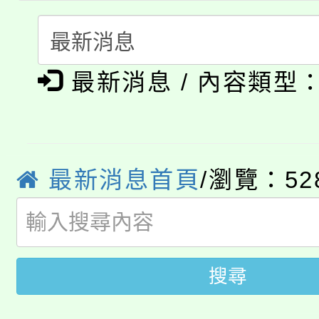
要點
門員」簡章及活動海報
心理、諮商輔導、社會
115年度「教育部表揚
展演活動實施計畫」
踴躍報名參加。
系所師生報名參加。
公告本校115學年度第1
義教育推展貢獻獎」
最新消息 / 內容類型
「2026金融保險知識
代理(課)教師甄選結果(
桃園市115學年度學生
車」活動
公告本校115學年度第
最新消息首頁
/瀏覽：52
生本土語及新住民語歌
公告本校115學年度第
代理(課)教師甄選結果(
轉知中國文化大學推廣
代理(課)教師甄選結果(
搜尋
轉知苗栗縣政府辦理11
《TA101》溝通分析