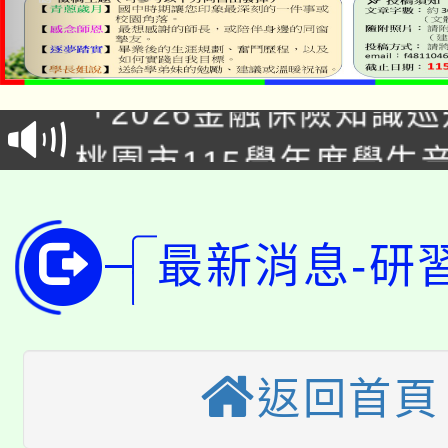
公告本校115學年度第1
「2026金融保險知識
代理(課)教師甄選結果(
桃園市115學年度學生
車」活動
公告本校115學年度第
生本土語及新住民語歌
公告本校115學年度第
代理(課)教師甄選結果(
最新消息-研
轉知中國文化大學推廣
代理(課)教師甄選結果(
轉知苗栗縣政府辦理11
《TA101》溝通分析
返回首頁
桃園市115學年度學生
縣市「校園短影音徵選
程，歡迎學生輔導中心
「桃園市補助參觀特色