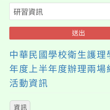
桃園市115學年度學生
縣市「校園短影音徵選
程，歡迎學生輔導中心
「桃園市補助參觀特色
要點
門員」簡章及活動海報
心理、諮商輔導、社會
115年度「教育部表揚
展演活動實施計畫」
踴躍報名參加。
系所師生報名參加。
送出
義教育推展貢獻獎」
中華民國學校衛生護理學
年度上半年度辦理兩場
活動資訊
資訊