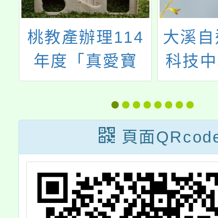
府
桃教產辦理114
大溪自
年度「真愛寶
科技中
課
貝」關懷特殊及
三月份
婚
弱勢兒童活動，
青
請各校支會踴躍
頁面QRcod
工
報名參加，詳如
說明，請查照。
親