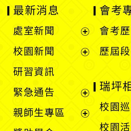
最新消息
會考
處室新聞
會考歷
展
校園新聞
歷屆段
開
展
研習資訊
選
開
瑞坪
緊急通告
單
選
展
校園巡
親師生專區
單
開
展
校園活