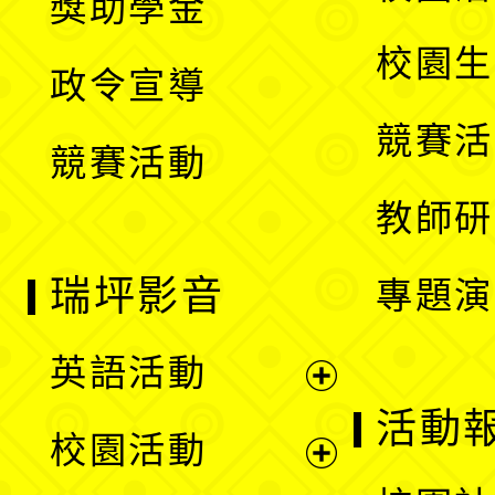
獎助學金
選
開
校園生
政令宣導
單
選
競賽活
競賽活動
單
教師研
瑞坪影音
專題演
英語活動
展
活動
校園活動
開