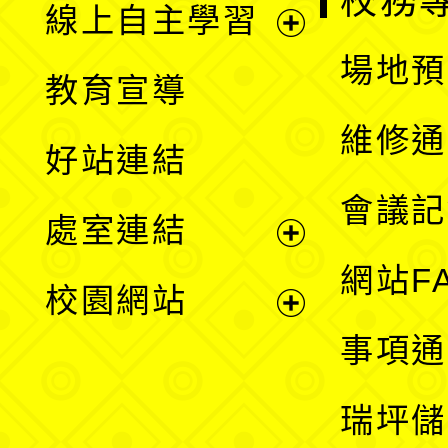
校務
線上自主學習
展
場地預
教育宣導
開
維修通
好站連結
選
會議記
處室連結
單
展
網站F
校園網站
開
展
事項通
選
開
瑞坪儲