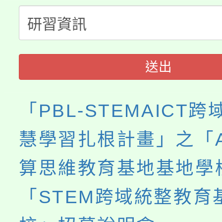
份教師增能研習
半價優惠，詳情可洽有
淨零綠生活教案入校路
份教師研習
者。
115年食農教育專業人
會
送出
程
「PBL-STEMAICT
慧學習扎根計畫」之「A
算思維教育基地基地學
「STEM跨域統整教育