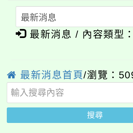
份教師研習
者。
115年食農教育專業人
會
「本色祭」8/29、30
程
最新消息 / 內容類型
8/21下午1時於龍潭區
場熱烈登場!
YOUNG桃局內行報名
徵才活動。
8月14至27日，桃園
最新消息首頁
/瀏覽：50
局官網。
115年桃園市運動會8/1
開!
桃園市低收入戶享有免
田徑場及游泳池舉行。
搜尋
大園自造教育及科技中心
視費優惠，中低收入戶
大溪自造教育及科技中心