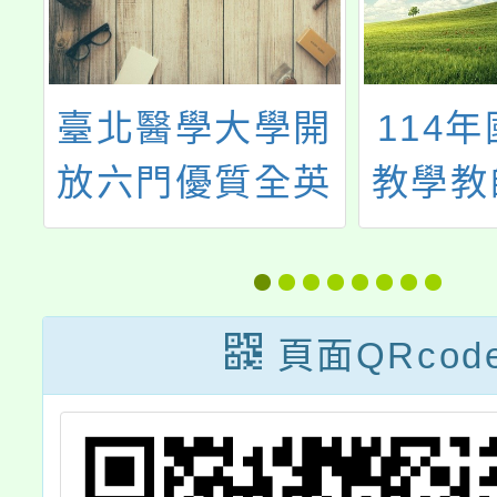
及
臺北醫學大學開
114
放六門優質全英
教學教
教
語磨課師線上課
程免費選修
頁面QRcod