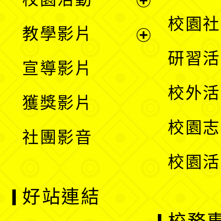
開
展
校園社
教學影片
選
開
展
研習活
宣導影片
單
選
開
校外活
獲獎影片
單
選
校園志
社團影音
單
校園活
好站連結