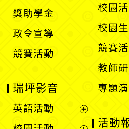
開
展
校園活
獎助學金
選
開
校園生
政令宣導
單
選
競賽活
競賽活動
單
教師研
瑞坪影音
專題演
英語活動
展
活動
校園活動