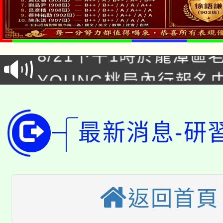
「本色祭」8/29、30
8/21下午1時於龍潭區
場熱烈登場!
YOUNG桃局內行報名
徵才活動。
8月14至27日，桃園
局官網。
115年桃園市運動會8/1
開!
最新消息-研
桃園市低收入戶享有免
田徑場及游泳池舉行。
大園自造教育及科技中心
視費優惠，中低收入戶
返回首頁
大溪自造教育及科技中心
份教師增能研習
半價優惠，詳情可洽有
淨零綠生活教案入校路