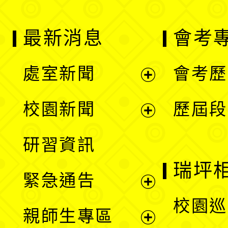
最新消息
會考
處室新聞
會考歷
展
校園新聞
歷屆段
開
展
研習資訊
選
開
瑞坪
緊急通告
單
選
展
校園巡
親師生專區
單