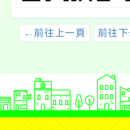
←
前往上一頁
前往下