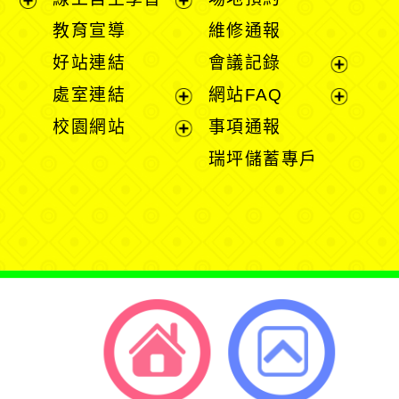
展
展
教育宣導
維修通報
開
開
好站連結
會議記錄
選
選
展
處室連結
網站FAQ
單
單
開
展
展
校園網站
事項通報
選
開
開
展
瑞坪儲蓄專戶
單
選
選
開
單
單
選
單