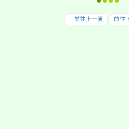
」一案，延期擇
子》。歡迎本校教職
教師
日辦理
員及家長踴躍報名，
←
前往上一頁
前往
並提供 SEL 校園增能
認證資源，以強化親
師生心理韌性。