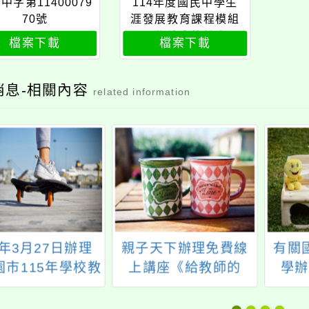
中字第11400079
114年度國民中學生
70號
涯發展教育課程模組
工作坊實施計畫
檔案下載
檔案下載
消息-相關內容
related information
5年3月27日辦理
親子天下辦理免費線
有關
園市115年學校教
上講座《給教師的
學辦
『養愛護樹木』
SEL必修課：如何先
室」
保育照護增能工
安定自己再安頓孩
案，