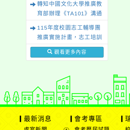
轉知中國文化大學推廣教
育部辦理《TA101》溝通
分析基礎認證課程，歡迎
115年度校園志工輔導團
學生輔導中心人員，以及
推廣實施計畫，志工培訓
心理、諮商輔導、社會工
－「生命繪本動起來」及
作等相關系所師生報名參
觀看更多內容
「玩具醫生」研習
加。
最新消息
會考專區
處室新聞
會考歷屆試題