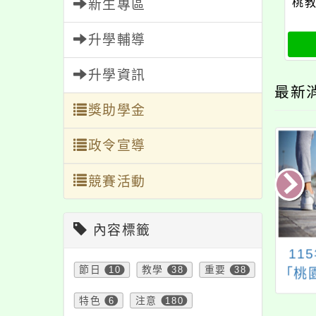
桃教
新生專區
升學輔導
升學資訊
最新
獎助學金
政令宣導
競賽活動
內容標籤
當動物被使用，我
「綠建築扎根教育講
11
節日
10
教學
38
重要
38
們有哪些選擇？
習會」資訊
「桃
IMALS IN USE,
職員
特色
6
注意
180
HAT ARE OUR
校樹