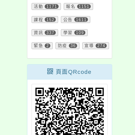
活動
1171
報名
1151
TERNATIVES?
作坊
—以國際視角，開
課程
152
公告
1611
動物倫理新對話」
動保課程
資訊
337
學習
109
緊急
2
防疫
36
宣導
274
頁面QRcode