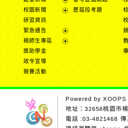
展
校園新聞
歷屆段考題
開
展
研習資訊
選
開
緊急通告
單
選
展
親師生專區
單
開
展
獎助學金
選
開
政令宣導
單
選
競賽活動
單
Powered by
XOOPS
地址：
32658桃園市
電話 :03-4821468
傳