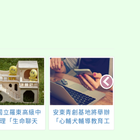
國立羅東高級中
安東青創基地將舉辦
115
理「生命聊天
「心輔犬輔導教育工
以下
線上研習課程一
作坊」企劃書電子
元生
請協助轉知所屬
檔，歡迎參加。
經平