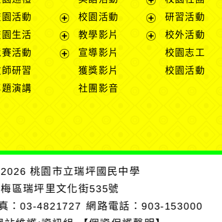
展
校園活動
校園活動
研習活動
開
展
展
校園生活
教學影片
校外活動
選
開
開
展
展
競賽活動
宣導影片
校園志工
單
選
選
開
開
展
教師研習
獲獎影片
校園活動
單
單
選
選
開
專題演講
社團影音
單
單
選
單
2026
桃園市立瑞坪國民中學
楊梅區瑞坪里文化街535號
真：03-4821727
網路電話：903-153000