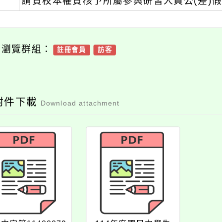
、
請貴校本權責核予所屬參與研習人員公(差)
可瀏覽群組：
註冊會員
訪客
附件下載
Download attachment