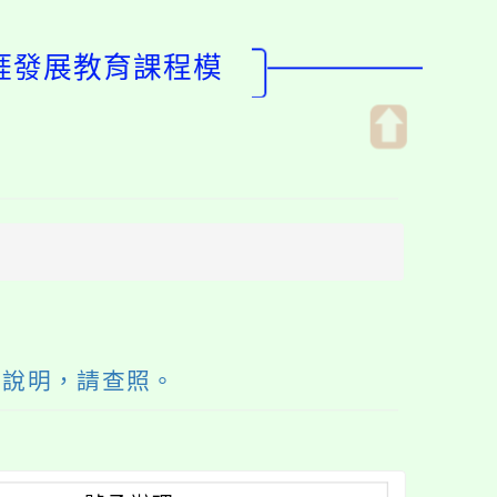
生涯發展教育課程模
開
啟
上
方
區
塊
如說明，請查照。