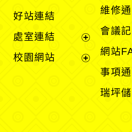
開
維修通
好站連結
選
會議記
處室連結
單
展
網站F
校園網站
開
展
事項通
選
開
瑞坪儲
單
選
單