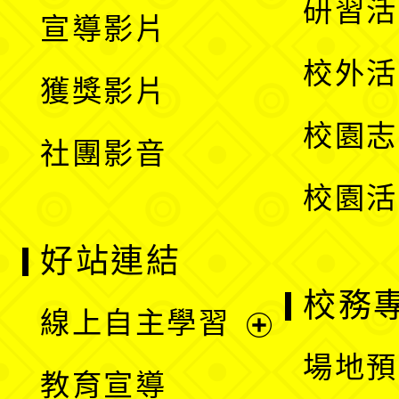
展
研習活
宣導影片
單
選
開
校外活
獲獎影片
單
選
校園志
社團影音
單
校園活
好站連結
校務
線上自主學習
展
場地預
教育宣導