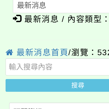
115年食農教育專業人
會
「本色祭」8/29、30
程
最新消息 / 內容類型
8/21下午1時於龍潭區
場熱烈登場!
YOUNG桃局內行報名
徵才活動。
8月14至27日，桃園
最新消息首頁
/瀏覽：53
局官網。
115年桃園市運動會8/1
開!
桃園市低收入戶享有免
田徑場及游泳池舉行。
搜尋
大園自造教育及科技中心
視費優惠，中低收入戶
大溪自造教育及科技中心
份教師增能研習
半價優惠，詳情可洽有