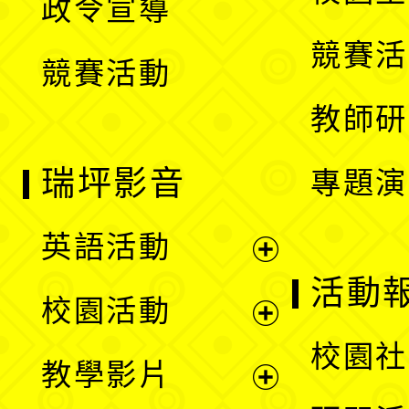
政令宣導
單
選
競賽活
競賽活動
單
教師研
瑞坪影音
專題演
英語活動
展
活動
校園活動
開
展
校園社
教學影片
選
開