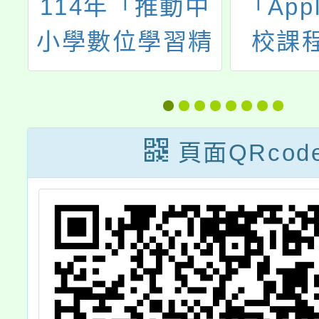
及
114年「推動中
「App
7
小學數位學習精
校課
研
進方案」教師增
iPad
能研習(3月場)
摩工
頁面QRcod