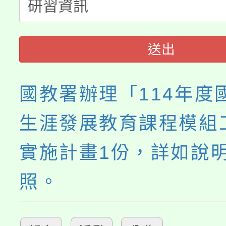
淨零綠生活教案入校路
份教師研習
者。
115年食農教育專業人
會
送出
程
國教署辦理「114年度
生涯發展教育課程模組
實施計畫1份，詳如說
照。