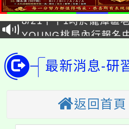
「本色祭」8/29、30
8/21下午1時於龍潭區
場熱烈登場!
YOUNG桃局內行報名
徵才活動。
8月14至27日，桃園
局官網。
115年桃園市運動會8/1
開!
最新消息-研
桃園市低收入戶享有免
田徑場及游泳池舉行。
大園自造教育及科技中心
視費優惠，中低收入戶
返回首頁
大溪自造教育及科技中心
份教師增能研習
半價優惠，詳情可洽有
淨零綠生活教案入校路
份教師研習
者。