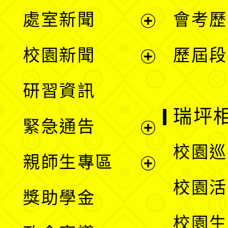
處室新聞
會考歷
展
校園新聞
歷屆段
開
展
研習資訊
選
開
瑞坪
緊急通告
單
選
展
校園巡
親師生專區
單
開
展
校園活
獎助學金
選
開
校園生