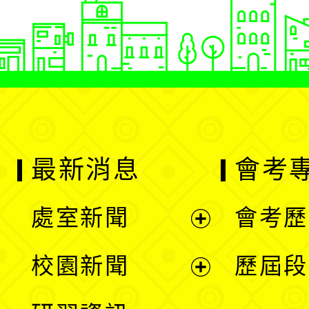
最新消息
會考
處室新聞
會考歷
展
校園新聞
歷屆段
開
展