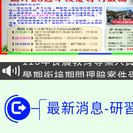
淨零綠生活教案入校路
115年食農教育專業人
會
學期銜接期間理賠案件
程
淨零綠領人才培育課程
學籍身 分審查程序及
公告本校115學年度第1
版
最新消息-研
「2026金融保險知識
代理(課)教師甄選結果(
桃園市115學年度學生
車」活動