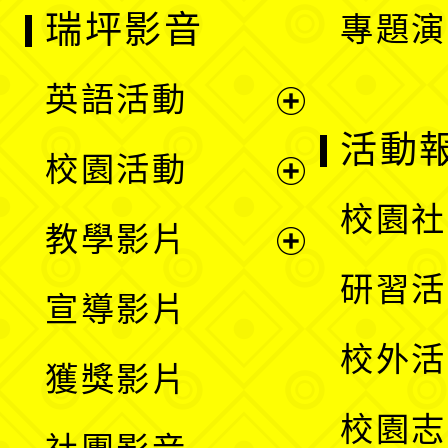
瑞坪影音
專題演
英語活動
展
活動
校園活動
開
展
校園社
教學影片
選
開
展
研習活
宣導影片
單
選
開
校外活
獲獎影片
單
選
校園志