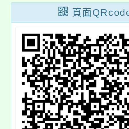
訓
一位學習型家
少工作
頁面QRcod
迎
長】，歡迎參
兒少權
加。
習一案
相關人
名參加
明項，