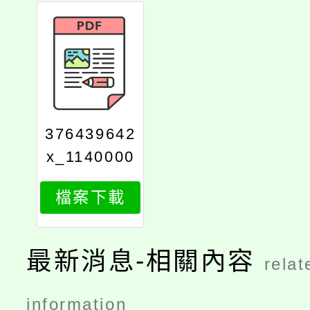
376439642
x_1140000
903_attach
檔案下載
1
最新消息-相關內容
relat
information