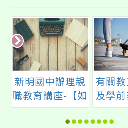
命
新明國中辦理親
有關教
中
職教育講座-【如
及學前
教
何與網路世代的
請國立
-
孩子談性說愛-當
大學辦