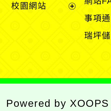
網站F
校園網站
開
展
事項通
選
開
瑞坪儲
單
選
單
Powered by
XOOPS