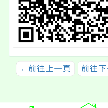
←
前往上一頁
前往下