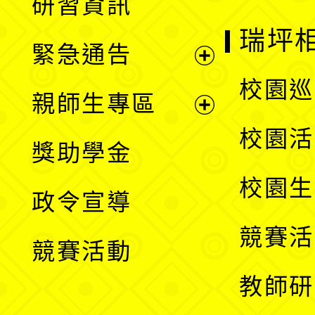
研習資訊
選
開
瑞坪
緊急通告
單
選
展
校園巡
親師生專區
單
開
展
校園活
獎助學金
選
開
校園生
政令宣導
單
選
競賽活
競賽活動
單
教師研