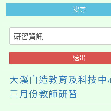
代理(課)教師甄選結果(
搜尋
桃園市115學年度學生
車」活動
公告本校115學年度第
生本土語及新住民語歌
公告本校115學年度第
代理(課)教師甄選結果(
轉知中國文化大學推廣
代理(課)教師甄選結果(
送出
《TA101》溝通分析
程，歡迎學生輔導中心
大溪自造教育及科技中心
心理、諮商輔導、社會
三月份教師研習
系所師生報名參加。