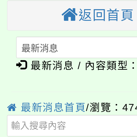
公告本校115學年度第
返回首頁
生本土語及新住民語歌
公告本校115學年度第
代理(課)教師甄選結果(
轉知中國文化大學推廣
代理(課)教師甄選結果(
淨零綠生活教案入校路
《TA101》溝通分析
最新消息 / 內容類型
115年食農教育專業人
會
程，歡迎學生輔導中心
學期銜接期間理賠案件
程
心理、諮商輔導、社會
淨零綠領人才培育課程
學籍身 分審查程序及
最新消息首頁
/瀏覽：47
系所師生報名參加。
公告本校115學年度第1
版
「2026金融保險知識