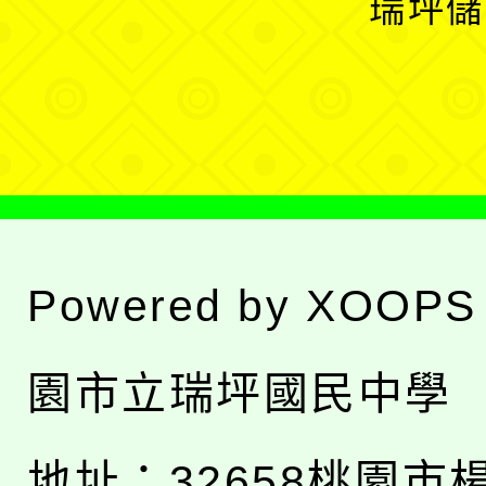
瑞坪儲
單
選
單
Powered by
XOOPS
園市立瑞坪國民中學
地址：
32658桃園市