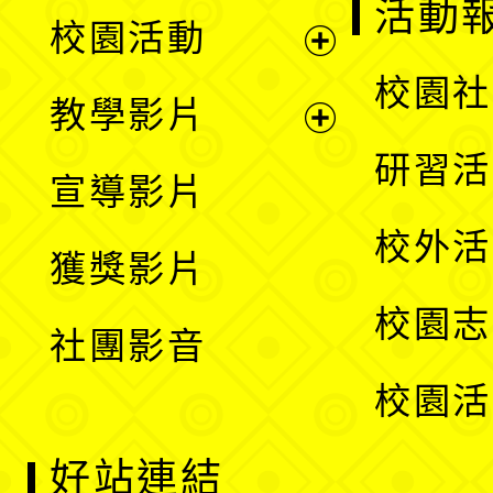
展
活動
校園活動
開
展
校園社
教學影片
選
開
展
研習活
宣導影片
單
選
開
校外活
獲獎影片
單
選
校園志
社團影音
單
校園活
好站連結