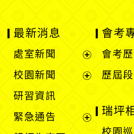
最新消息
會考
處室新聞
會考歷
展
校園新聞
歷屆段
開
展
研習資訊
選
開
瑞坪
緊急通告
單
選
展
校園巡