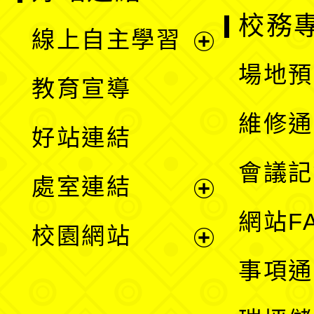
校務
線上自主學習
展
場地預
教育宣導
開
維修通
好站連結
選
會議記
處室連結
單
展
網站F
校園網站
開
展
事項通
選
開