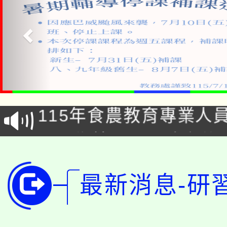
淨零綠生活教案入校路
115年食農教育專業人
會
學期銜接期間理賠案件
程
淨零綠領人才培育課程
學籍身 分審查程序及
最新消息-研
公告本校115學年度第1
版
「2026金融保險知識
代理(課)教師甄選結果(