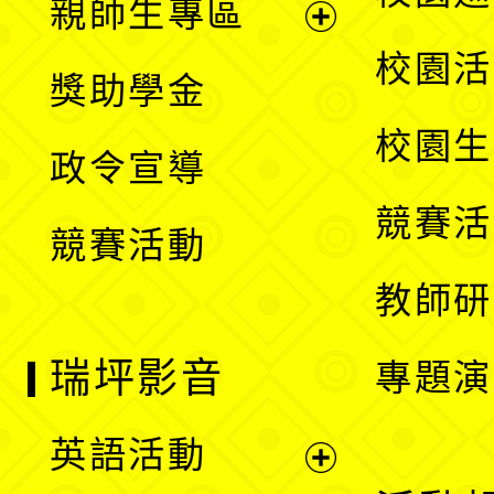
親師生專區
單
開
展
校園活
獎助學金
選
開
校園生
政令宣導
單
選
競賽活
競賽活動
單
教師研
瑞坪影音
專題演
英語活動