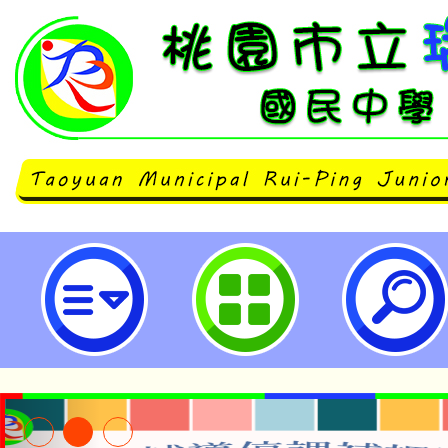
neilrpjhstyc網站設計者：徐嘉裕 N