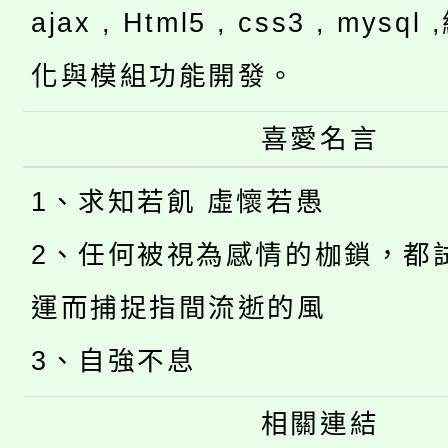
ajax , Html5 , css3 , mysq
化與模組功能開發。
喜愛名言
1、求知若飢 虛懷若愚
2、任何被視為感情的枷鎖，都
運而捕捉指間流逝的風
3、自強不息
相關連結