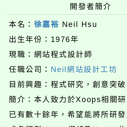
桃園市115學年度學生
車」活動
開發者簡介
公告本校115學年度第
生本土語及新住民語歌
本名：
徐嘉裕
Neil Hsu
公告本校115學年度第
代理(課)教師甄選結果(
出生年份：1976年
轉知中國文化大學推廣
代理(課)教師甄選結果(
現職：網站程式設計師
淨零綠生活教案入校路
《TA101》溝通分析
任職公司：
Neil網站設計工坊
115年食農教育專業人
會
程，歡迎學生輔導中心
目前興趣：程式研究，創意突破
學期銜接期間理賠案件
程
心理、諮商輔導、社會
簡介：本人致力於Xoops相關
淨零綠領人才培育課程
學籍身 分審查程序及
系所師生報名參加。
已有數十餘年，希望能將所研發
公告本校115學年度第1
版