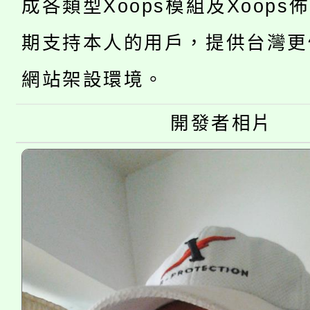
成各類型Xoops模組及Xoops
「2026金融保險知識
代理(課)教師甄選結果(
期支持本人的用戶，提供台灣更
桃園市115學年度學生
車」活動
網站架設環境。
公告本校115學年度第
生本土語及新住民語歌
公告本校115學年度第
代理(課)教師甄選結果(
開發者相片
轉知中國文化大學推廣
代理(課)教師甄選結果(
《TA101》溝通分析
程，歡迎學生輔導中心
心理、諮商輔導、社會
系所師生報名參加。