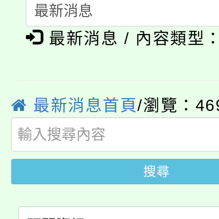
115年度「教育部表揚
展演活動實施計畫」
踴躍報名參加。
系所師生報名參加。
「2026 ART TAIPE
義教育推展貢獻獎」
最新消息 / 內容類型
「2026金融保險知識
博覽會」之「藝術教育
桃園市115學年度學生
車」活動
公告本校115學年度第
生本土語及新住民語歌
最新消息首頁
/瀏覽：46
公告本校115學年度第
代理(課)教師甄選結果(
轉知中國文化大學推廣
代理(課)教師甄選結果(
轉知苗栗縣政府辦理11
搜尋
《TA101》溝通分析
桃園市115學年度學生
縣市「校園短影音徵選
程，歡迎學生輔導中心