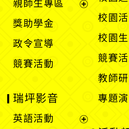
親師生專區
單
開
展
校園活
獎助學金
選
開
校園生
政令宣導
單
選
競賽活
競賽活動
單
教師研
瑞坪影音
專題演
英語活動