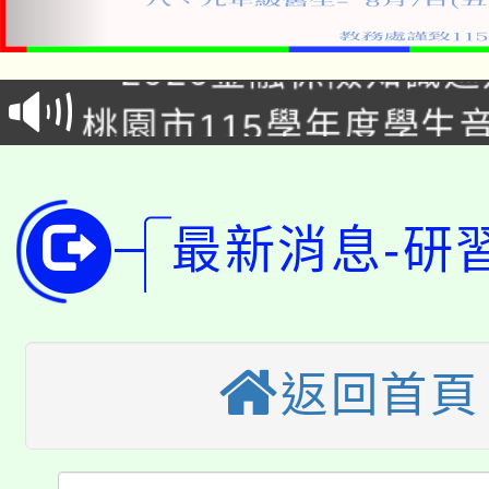
「2026金融保險知識
桃園市115學年度學生
車」活動
公告本校115學年度第
生本土語及新住民語歌
公告本校115學年度第
代理(課)教師甄選結果(
最新消息-研
轉知中國文化大學推廣
代理(課)教師甄選結果(
轉知苗栗縣政府辦理11
《TA101》溝通分析
桃園市115學年度學生
返回首頁
縣市「校園短影音徵選
程，歡迎學生輔導中心
「桃園市補助參觀特色
要點
門員」簡章及活動海報
心理、諮商輔導、社會