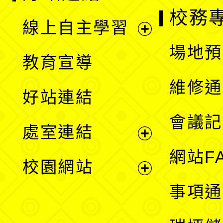
校務
線上自主學習
展
場地預
教育宣導
開
維修通
好站連結
選
會議記
處室連結
單
展
網站F
校園網站
開
展
事項通
選
開