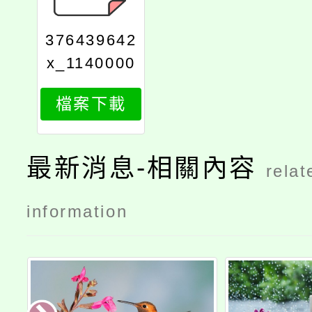
376439642
x_1140000
903_attach
檔案下載
1
最新消息-相關內容
relat
information