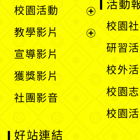
展
活動
校園活動
開
展
校園社
教學影片
選
開
展
研習活
宣導影片
單
選
開
校外活
獲獎影片
單
選
校園志
社團影音
單
校園活
好站連結