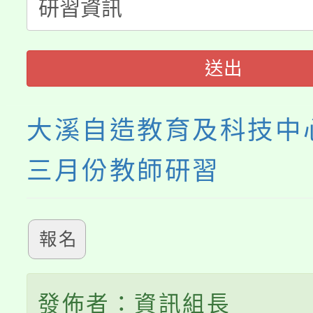
「桃園市補助參觀特色
要點
門員」簡章及活動海報
心理、諮商輔導、社會
115年度「教育部表揚
展演活動實施計畫」
踴躍報名參加。
系所師生報名參加。
送出
「2026 ART TAIPE
義教育推展貢獻獎」
博覽會」之「藝術教育
大溪自造教育及科技中心
三月份教師研習
報名
發佈者：資訊組長