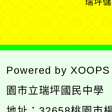
瑞坪儲
單
選
單
Powered by
XOOPS
園市立瑞坪國民中學
地址：
32658桃園市