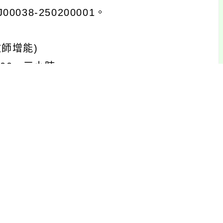
8-250200001。
師增能)
6:00，三小時。
8-250200002。
及保養-廢棄課桌椅再利用-自製木柄美工刀
6:00，三小時。
8-250200003。
細研習資訊，請參閱附件。