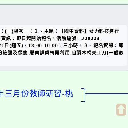
關閉區
如下：(一)場次一：１、主題：【國中資科】女力科技進行
塊
、報名資訊：即日起開始報名，活動編號：J00038-
日(週五)，13:00-16:00，三小時。３、報名資訊：即
機具的維護及保養-廢棄課桌椅再利用-自製木柄美工刀(一般教
年三月份教師研習-桃
開
啟