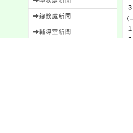
學務處新聞
３
總務處新聞
(
輔導室新聞
２
會計室新聞
３
(
人事室新聞
家長會新聞
(
２
校園新聞
３
午餐公告
獎助學金