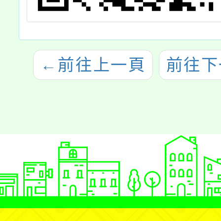
←
前往上一頁
前往下