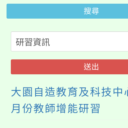
轉知中國文化大學推廣
代理(課)教師甄選結果(
搜尋
轉知苗栗縣政府辦理11
《TA101》溝通分析
桃園市115學年度學生
縣市「校園短影音徵選
程，歡迎學生輔導中心
「桃園市補助參觀特色
要點
門員」簡章及活動海報
心理、諮商輔導、社會
115年度「教育部表揚
展演活動實施計畫」
送出
踴躍報名參加。
系所師生報名參加。
義教育推展貢獻獎」
大園自造教育及科技中心
月份教師增能研習