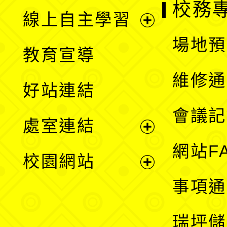
校務
線上自主學習
展
場地預
教育宣導
開
維修通
好站連結
選
會議記
處室連結
單
展
網站F
校園網站
開
展
事項通
選
開
瑞坪儲