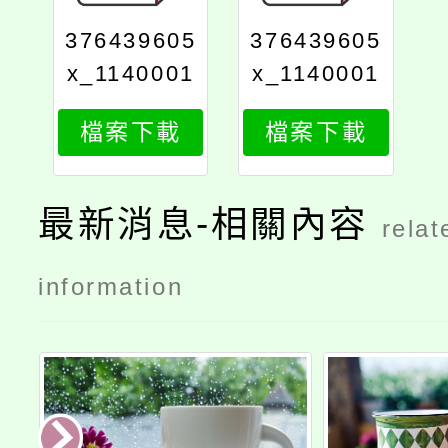
376439605
376439605
x_1140001
x_1140001
263_attach
263_attach
檔案下載
檔案下載
2
1
最新消息-相關內容
relat
information