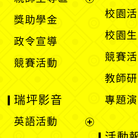
單
開
展
校園活
獎助學金
選
開
校園生
政令宣導
單
選
競賽活
競賽活動
單
教師研
瑞坪影音
專題演
英語活動
展
活動