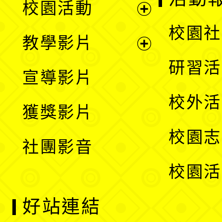
校園活動
開
展
校園社
教學影片
選
開
展
研習活
宣導影片
單
選
開
校外活
獲獎影片
單
選
校園志
社團影音
單
校園活
好站連結