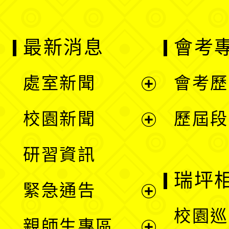
最新消息
會考
處室新聞
會考歷
展
校園新聞
歷屆段
開
展
研習資訊
選
開
瑞坪
緊急通告
單
選
展
校園巡
親師生專區