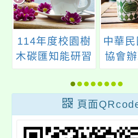
辦
114年度校園樹
中華民
度
木碳匯知能研習
協會辦
目
年農田
年
及水田
推廣
頁面QRcod
報