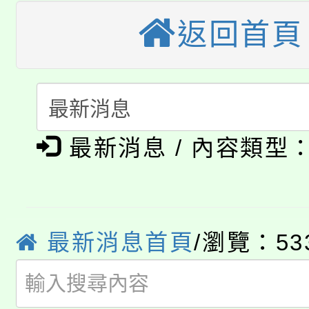
轉知苗栗縣政府辦理11
《TA101》溝通分析
返回首頁
桃園市115學年度學生
縣市「校園短影音徵選
程，歡迎學生輔導中心
「桃園市補助參觀特色
要點
門員」簡章及活動海報
心理、諮商輔導、社會
115年度「教育部表揚
展演活動實施計畫」
踴躍報名參加。
系所師生報名參加。
最新消息 / 內容類型
公告本校115學年度第1
義教育推展貢獻獎」
「2026金融保險知識
代理(課)教師甄選結果(
桃園市115學年度學生
車」活動
最新消息首頁
/瀏覽：53
公告本校115學年度第
生本土語及新住民語歌
公告本校115學年度第
代理(課)教師甄選結果(