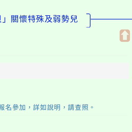
寶貝」關懷特殊及弱勢兒
開
啟
上
方
區
塊
躍報名參加，詳如說明，請查照。