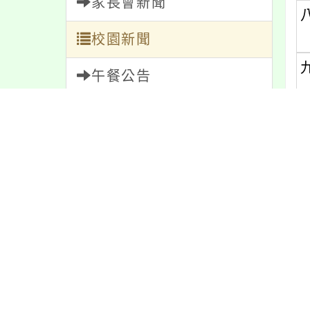
家長會新聞
校園新聞
午餐公告
獎助學金
人員招募
內
服務學習
研習資訊
內
緊急通告
防疫公告