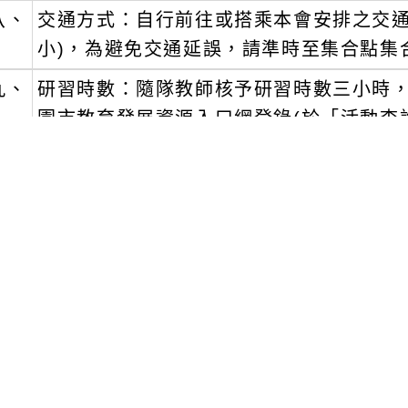
八、
交通方式：自行前往或搭乘本會安排之交通
小)，為避免交通延誤，請準時至集合點集
九、
研習時數：隨隊教師核予研習時數三小時，請於
園市教育發展資源入口網登錄(於「活動查
位」→點選「桃園市教育產業工會」即可
文可瀏覽群組：
註冊會員
訪客
容附件下載
Download attachment