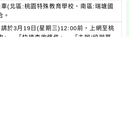
車(北區:桃園特殊教育學校、南區:瑞塘國
合。
3月19日(星期三)12:00前，上網至桃
詢」→「快速查詢條件」→「主辦/協辦單
查詢。）