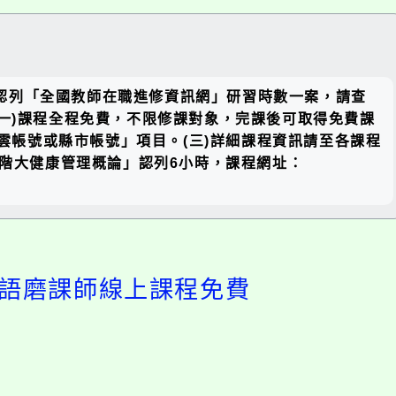
關閉區
修，認列「全國教師在職進修資訊網」研習時數一案，請查
塊
：(一)課程全程免費，不限修課對象，完課後可取得免費課
育雲帳號或縣市帳號」項目。(三)詳細課程資訊請至各課程
２、「進階大健康管理概論」認列6小時，課程網址：
英語磨課師線上課程免費
開
啟