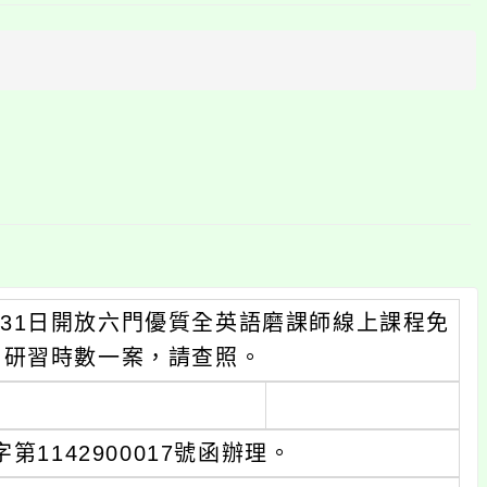
上
方
區
塊
1月31日開放六門優質全英語磨課師線上課程免
」研習時數一案，請查照。
1142900017號函辦理。