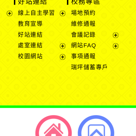
好站連結
校務專區
線上自主學習
場地預約
展
展
教育宣導
維修通報
開
開
好站連結
會議記錄
選
選
展
處室連結
網站FAQ
單
單
開
展
展
校園網站
事項通報
選
開
開
展
瑞坪儲蓄專戶
單
選
選
開
單
單
選
單