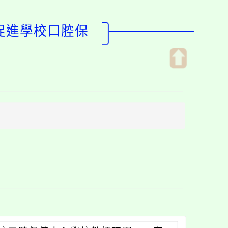
進學校­­口腔保
開
啟
上
方
區
塊