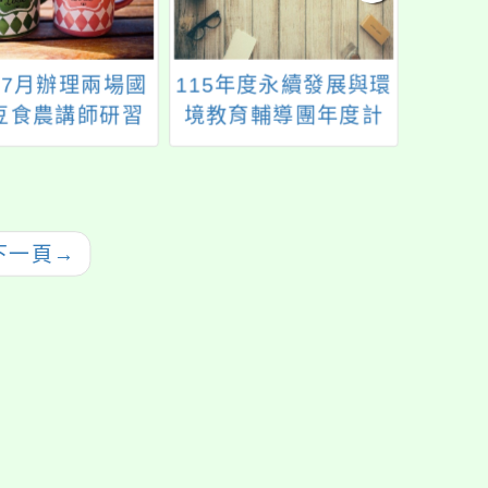
年7月辦理兩場國
115年度永續發展與環
龍潭
豆食農講師研習
境教育輔導團年度計
中心1
課程初階班
畫「智慧節電低碳綠
校園-能源教育工作坊
實施計畫」
下一頁
→