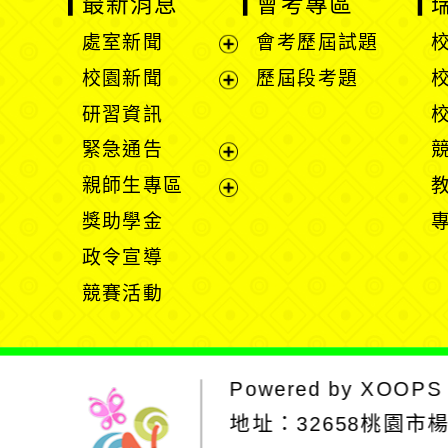
最新消息
會考專區
處室新聞
會考歷屆試題
展
校園新聞
歷屆段考題
開
展
研習資訊
選
開
緊急通告
單
選
展
親師生專區
單
開
展
獎助學金
選
開
政令宣導
單
選
競賽活動
單
Powered by
XOOPS
地址：
32658桃園市