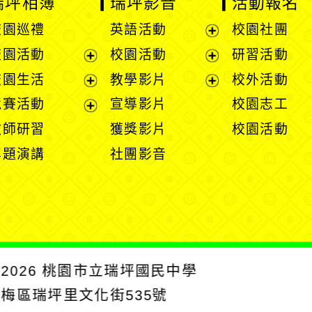
瑞坪相簿
瑞坪影音
活動報名
校園巡禮
英語活動
校園社團
展
校園活動
校園活動
研習活動
開
展
展
校園生活
教學影片
校外活動
選
開
開
展
展
競賽活動
宣導影片
校園志工
單
選
選
開
開
展
教師研習
獲獎影片
校園活動
單
單
選
選
開
專題演講
社團影音
單
單
選
單
2026
桃園市立瑞坪國民中學
楊梅區瑞坪里文化街535號