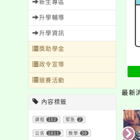
新生專區
升學輔導
升學資訊
獎助學金
政令宣導
競賽活動
最新
內容標籤
課程
152
緊急
2
公告
1611
教學
38