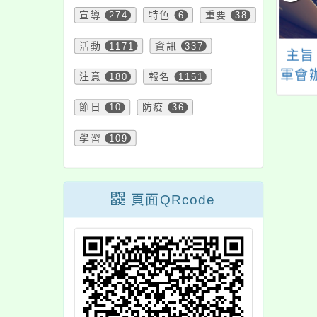
宣導
274
特色
6
重要
38
活動
1171
資訊
337
推動中小學數位學
僑愛國小辦理「113學
主旨
精進方案」數位內
年度教育優先區親職
軍會
注意
180
報名
1151
與教學軟體教育訓
教育講座-認識孩子藏
級暨
節日
10
防疫
36
練(5、6月場)
在情緒背後的小秘
驗暨基
密」，歡迎本校教
研習
學習
109
師、家長及社區人士
屬踴
報名參加。
頁面QRcode