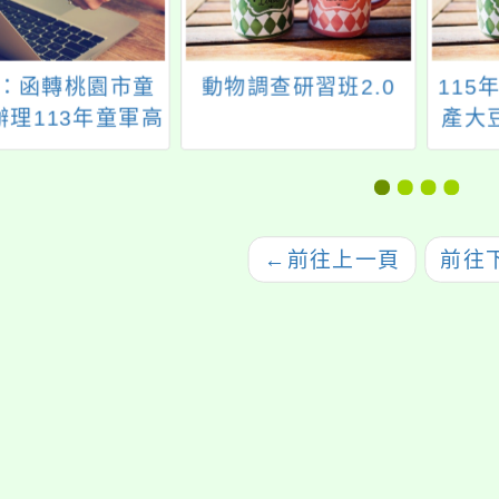
：函轉桃園市童
動物調查研習班2.0
115
辦理113年童軍高
產大
專科急救進程考
本救命術(BLS)
一案，請鼓勵所
躍報名參加，請
←
前往上一頁
前往
查照。