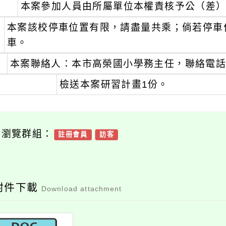
、
本案參加人員由所屬單位本權責核予公（差
、
本案該校停車位置有限，請盡量共乘；倘若停車
車。
、
本案聯絡人：本市高榮國小學務主任，聯絡電話：（0
、
檢送本案研習計畫1份。
可瀏覽群組：
註冊會員
訪客
附件下載
Download attachment